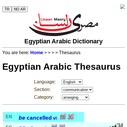
TR
NO AR
Egyptian Arabic Dictionary
You are here:
Home
>
>
>
> Thesaurus
Egyptian Arabic Thesaurus
Language:
Section:
Category:
EN
be
cancelled
vi
إتلـَغى