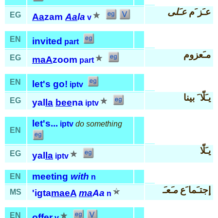
عـَز َم
عـَلى
EG
Aa
zam
Aa
la
v
EN
invited
part
مـَعزوم
EG
maA
zoom
part
EN
let's go!
iptv
يـَلّا َ بينا
EG
yal
la
bee
na
iptv
let's...
iptv
do something
EN
يـَلّا
EG
yal
la
iptv
meeting
with
EN
n
إجتـَما َع
مـَعـَ
MS
'igta
maeA
ma
Aa
n
EN
offer
v