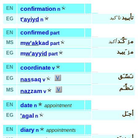
EN
confirmation
n
تأيـِيد
تا َكيد
EG
t
'ayiyd
n
confirmed
EN
part
مٶ َكّـَد
أكيد
MS
m
w'ak
kad
part
مٶ َييـِد
EG
m
w'ayyid
part
EN
coordinate
v
نـَسّـَق
EG
nas
saq
v
نـَظّـَم
MS
naz
zam
v
EN
date
n
appointment
أجـَل
EG
'a
gal
n
EN
diary
n
appointments