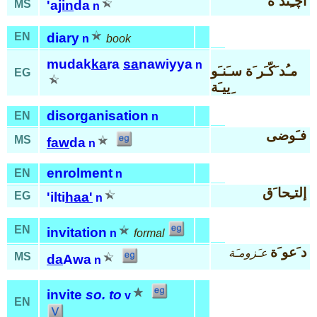
أچـِند َة
MS
'a
jin
da
n
EN
diary
n
book
mudak
ka
ra
sa
nawiyya
n
مـُد َكّـَر َة سـَنـَو
EG
ِييـَة
disorganisation
EN
n
فـَوضى
MS
faw
da
n
enrolment
EN
n
إلتـِحا َق
EG
'ilti
haa'
n
EN
invitation
n
formal
د َعو َة
عـَزومـَة
MS
da
Awa
n
invite
so. to
v
EN