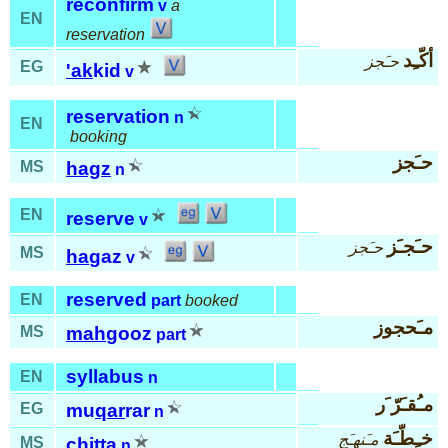
reconfirm
v
a
EN
reservation
أكّـِد
حـَجز
EG
'ak
kid
v
reservation
n
EN
booking
حـَجز
MS
hagz
n
EN
reserve
v
حـَجـَز
حـَجز
MS
ha
gaz
v
reserved
EN
part
booked
مـَحجوز
MS
mah
gooz
part
syllabus
EN
n
مـُقـَرّ َر
EG
mu
qar
rar
n
خـِطّـَة
مـَنهـَج
MS
chit
ta
n