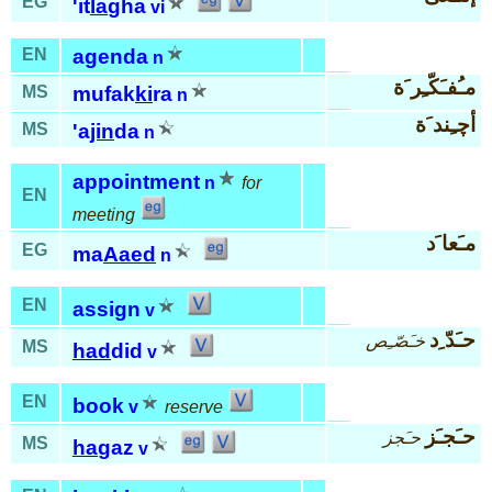
EG
'it
la
gha
vi
EN
agenda
n
مـُفـَكّـِر َة
MS
mufak
ki
ra
n
أچـِند َة
MS
'a
jin
da
n
appointment
n
for
EN
meeting
مـَعا َد
EG
ma
Aaed
n
EN
assign
v
حـَدّ ِد
خـَصّـِص
MS
had
did
v
EN
book
v
reserve
حـَجـَز
حـَجز
MS
ha
gaz
v