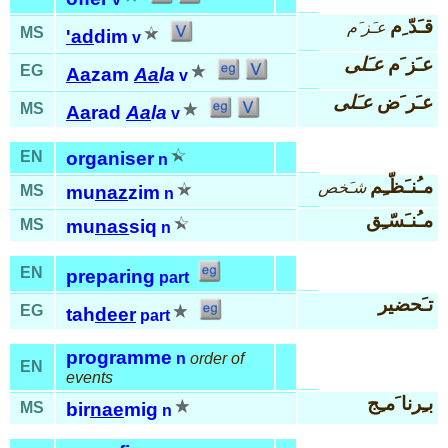
قـَدّ ِم
عـَز َم
MS
'ad
dim
v
عـَز َم
عـَلى
EG
Aa
zam
Aa
la
v
عـَر َض
عـَلى
MS
Aa
rad
Aa
la
v
EN
organiser
n
مـُنـَظّـِم
شـَخص
MS
mu
naz
zim
n
مـُنـَسّـِق
MS
mu
nas
siq
n
EN
preparing
part
تـَحضير
EG
tah
deer
part
programme
n
order of
EN
events
بـِرنا َمـِج
MS
bir
nae
mig
n