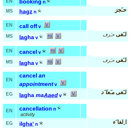
EN
booking
n
حـَجز
MS
hagz
n
EN
call off
v
لـَغى
حـَزف
MS
la
gha
v
EN
cancel
v
لـَغى
حـَزف
MS
la
gha
v
cancel
an
EN
appointment
v
لـَغى
مـَعا َد
EG
la
gha
ma
Aaed
v
cancellation
n
EN
activity
ا ِلغا َء
EG
il
gha'
n