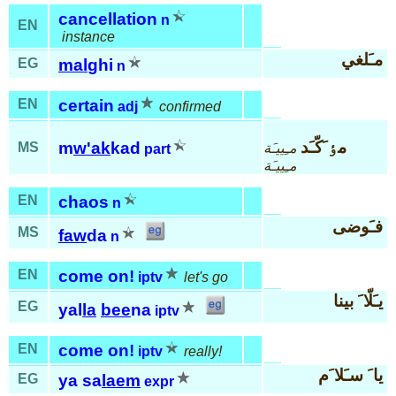
cancellation
n
EN
instance
مـَلغي
EG
mal
ghi
n
EN
certain
adj
confirmed
مٶ َكّـَد
m
w'ak
kad
MS
مـِييـَة
part
مـِييـَة
EN
chaos
n
فـَوضى
MS
faw
da
n
EN
come on!
iptv
let's go
يـَلّا َ بينا
EG
yal
la
bee
na
iptv
EN
come on!
iptv
really!
يا َ سـَلا َم
EG
ya sa
laem
expr