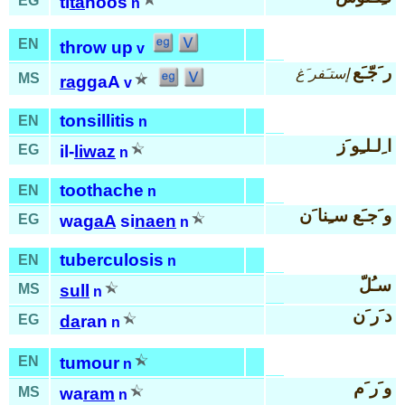
EG
ti
ta
noos
n
EN
throw up
v
ر َجّـَع
إستـَفر َغ
MS
rag
gaA
v
tonsillitis
EN
n
ا ِلـلـِو َز
EG
il-
liwaz
n
toothache
EN
n
و َجـَع سـِنا َن
EG
wa
gaA
si
naen
n
tuberculosis
EN
n
سـُلّ
MS
sull
n
د َر َن
EG
da
ran
n
EN
tumour
n
و َر َم
MS
wa
ram
n