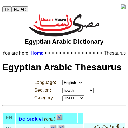
TR
NO AR
Egyptian Arabic Dictionary
You are here:
Home
>
>
>
>
>
>
>
>
>
>
>
>
>
>
>
> Thesaurus
Egyptian Arabic Thesaurus
Language:
Section:
Category:
EN
be
sick
vi
vomit
ر َجّـَع
إستـَفر َغ