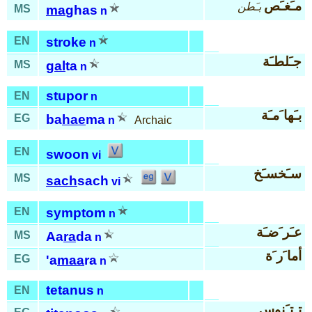
مـَغـَص
بـَطن
MS
ma
ghas
n
EN
stroke
n
جـَلطـَة
MS
gal
ta
n
stupor
EN
n
بـَها َمـَة
EG
ba
hae
ma
n
Archaic
EN
swoon
vi
سـَخسـَخ
MS
sach
sach
vi
EN
symptom
n
عـَر َضـَة
MS
Aa
ra
da
n
أما َر َة
EG
'a
maa
ra
n
tetanus
EN
n
تـِتـَنوس