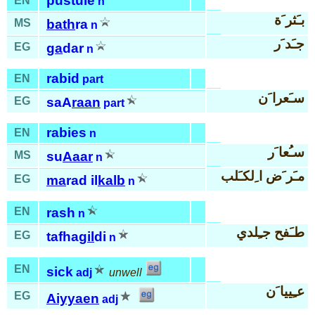
pustule
EN
n
بـَثر َة
MS
bath
ra
n
جـَد َر
EG
ga
dar
n
rabid
EN
part
سـَعرا َن
EG
saA
raan
part
rabies
EN
n
سـُعا َر
MS
su
Aaar
n
مـَر َض ا ِلكـَلب
EG
ma
rad il
kalb
n
EN
rash
n
طـَفح جـِلدي
EG
tafha
gil
di
n
EN
sick
adj
unwell
عـِييا َن
EG
Aiyyaen
adj