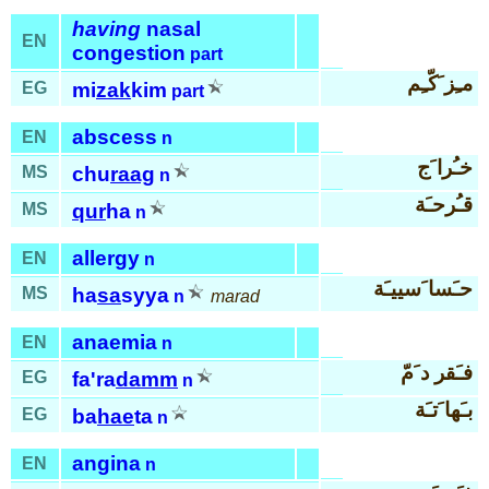
having
nasal
EN
congestion
part
مـِز َكّـِم
EG
mi
zak
kim
part
abscess
EN
n
خـُرا َج
MS
chu
raag
n
قـُرحـَة
MS
qur
ha
n
allergy
EN
n
حـَسا َسييـَة
MS
ha
sa
syya
n
marad
anaemia
EN
n
فـَقر د َمّ
EG
fa'ra
damm
n
بـَها َتـَة
EG
ba
hae
ta
n
angina
EN
n