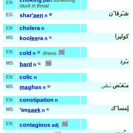
part
something
EN
stuck in throat
شـَرقا َن
EG
shar
'aen
n
cholera
EN
n
كوليرا
MS
koo
lee
ra
n
EN
cold
n
illness
بـَرد
MS
bard
n
colic
EN
n
مـَغـَص
بـَطن
MS
ma
ghas
n
constipation
EN
n
إمسا َك
MS
'im
saek
n
EN
contagious
adj