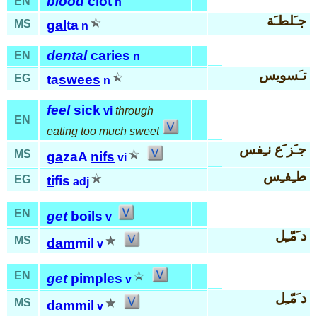
blood
clot
EN
n
جـَلطـَة
MS
gal
ta
n
dental
caries
EN
n
تـَسويس
EG
ta
swees
n
feel
sick
vi
through
EN
eating too much sweet
جـَز َع نـِفس
MS
ga
zaA
nifs
vi
طـِفـِس
EG
ti
fis
adj
EN
get
boils
v
د َمّـِل
MS
dam
mil
v
EN
get
pimples
v
د َمّـِل
MS
dam
mil
v