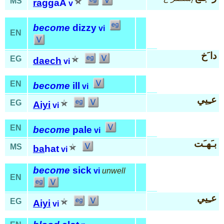
MS
rag
gaA
v
become
dizzy
vi
EN
دا َخ
EG
daech
vi
EN
become
ill
vi
عـِيي
EG
Aiyi
vi
EN
become
pale
vi
بـَهـَت
MS
ba
hat
vi
become
sick
vi
unwell
EN
عـِيي
EG
Aiyi
vi