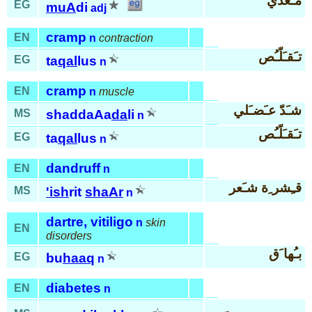
مـُعدي
EG
muA
di
adj
cramp
EN
n
contraction
تـَقـَلّـُص
EG
ta
qal
lus
n
cramp
EN
n
muscle
شـَدّ عـَضـَلي
MS
shaddaAa
da
li
n
تـَقـَلّـُص
EG
ta
qal
lus
n
dandruff
EN
n
قـِشر ِة شـَعر
MS
'ish
rit
shaAr
n
dartre, vitiligo
n
skin
EN
disorders
بـُها َق
EG
bu
haaq
n
diabetes
EN
n