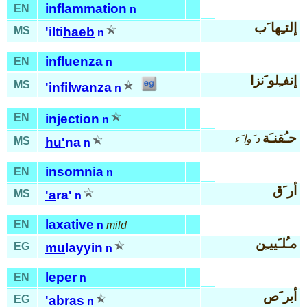
inflammation
EN
n
إلتـِها َب
MS
'ilti
haeb
n
influenza
EN
n
إنفـِلو َنزا
MS
'infi
lwan
za
n
EN
injection
n
حـُقنـَة
د َوا َء
MS
hu'
na
n
insomnia
EN
n
أر َق
MS
'a
ra'
n
laxative
EN
n
mild
مـُلـَييـِن
EG
mu
layyin
n
leper
EN
n
أبر َص
EG
'ab
ras
n