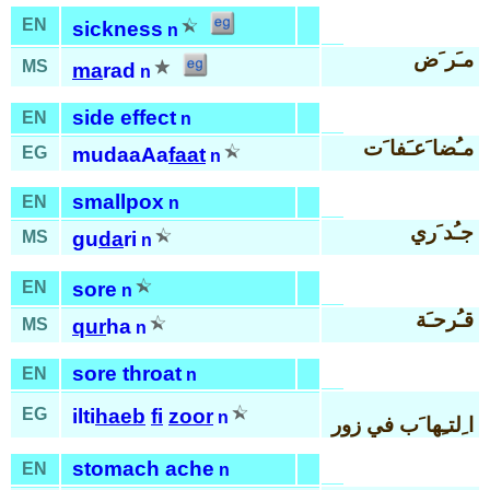
EN
sickness
n
مـَر َض
MS
ma
rad
n
side effect
EN
n
مـُضا َعـَفا َت
EG
mudaaAa
faat
n
smallpox
EN
n
جـُد َري
MS
gu
da
ri
n
EN
sore
n
قـُرحـَة
MS
qur
ha
n
sore throat
EN
n
EG
ilti
haeb
fi
zoor
n
ا ِلتـِها َب في زور
stomach ache
EN
n