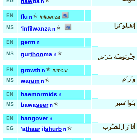
EG
naw
ba
n
EN
flu
n
influenza
إنفـِلو َنزا
MS
'infi
lwan
za
n
germ
EN
n
MS
gur
thoo
ma
n
جـُرثومـَة
مـَر َض
EN
growth
n
tumour
و َر َم
MS
wa
ram
n
haemorroids
EN
n
بـَوا َسير
MS
bawa
seer
n
hangover
EN
n
أثا َر ا ِلشـُرب
EG
'a
thaar
il
shurb
n