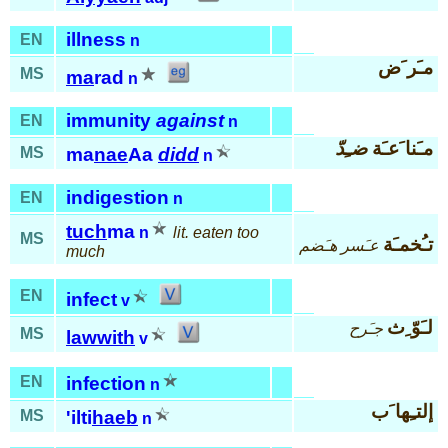
illness
EN
n
مـَر َض
MS
ma
rad
n
immunity
against
EN
n
مـَنا َعـَة
ضـِدّ
MS
ma
nae
Aa
didd
n
indigestion
EN
n
tuch
ma
n
lit. eaten too
MS
تـُخمـَة
عـَسر هـَضم
much
EN
infect
v
لـَوّ ِث
جـَرح
MS
lawwith
v
EN
infection
n
إلتـِها َب
MS
'ilti
haeb
n