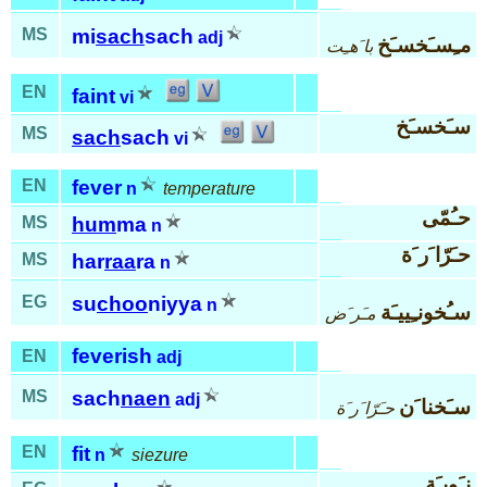
MS
mi
sach
sach
adj
مـِسـَخسـَخ
با َهـِت
EN
faint
vi
سـَخسـَخ
MS
sach
sach
vi
EN
fever
n
temperature
حـُمّى
MS
hum
ma
n
حـَرّا َر َة
MS
har
raa
ra
n
EG
su
choo
niyya
n
سـُخونـِييـَة
مـَر َض
feverish
EN
adj
MS
sach
naen
adj
سـَخنا َن
حـَرّا َر َة
EN
fit
n
siezure
نـَوبـَة