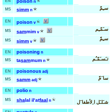
EN
poison
n
سـِمّ
MS
simm
n
EN
poison
v
سـَمّـِم
MS
sam
mim
v
سـِمّ
MS
simm
v
poisoning
EN
n
تـَسـَمّـُم
MS
ta
sam
mum
n
poisonous
EN
adj
سا َمّ
MS
samm
adj
polio
EN
n
MS
sha
lal il'at
faal
n
شـَلـَل ا ِلأطفا َل