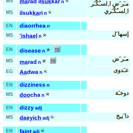
MS
ma
rad il
suk
kar
n
مـَر َض ا ِلسـُكّـَر
ا ِلسـُكّـَري
MS
ilsuk
ka
ri
n
diaorrhea
EN
n
إسها َل
MS
'is
hael
n
EN
disease
n
مـَر َض
MS
ma
rad
n
عـَدوى
EG
Aa
dwa
n
dizziness
EN
n
دوخـَة
MS
doo
cha
n
dizzy
EN
adj
دا َيـِخ
MS
daeyich
adj
EN
faint
adj