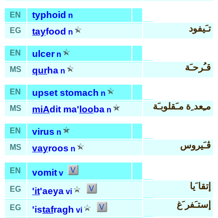
typhoid
EN
n
تـَيفود
EG
tay
food
n
EN
ulcer
n
قـُرحـَة
MS
qur
ha
n
EN
upset stomach
n
مـِعد ِة مـَقلوبـَة
MS
miA
dit ma'
loo
ba
n
EN
virus
n
ڤـَيروس
MS
vay
roos
n
EN
vomit
v
إتقا َيا
EG
'it
'aeya
vi
إستـَفر َغ
EG
'is
taf
ragh
vi