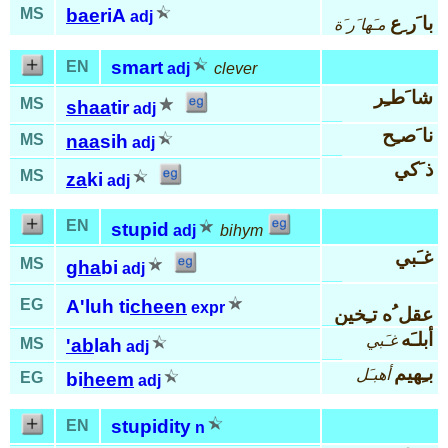
MS
bae
riA
adj
با َر ِع
مـَها َر َة
smart
EN
adj
clever
شا َطـِر
MS
shaa
tir
adj
نا َصـِح
MS
naa
sih
adj
ذ َكي
MS
za
ki
adj
EN
stupid
adj
bihym
غـَبي
MS
gha
bi
adj
EG
A'luh ti
cheen
expr
عقل ُه تـِخين
أبلـَه
غـَبي
MS
'ab
lah
adj
بـِهيم
أهبـَل
EG
bi
heem
adj
stupidity
EN
n