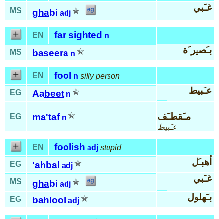
غـَبي
MS
gha
bi
adj
far sighted
EN
n
بـَصير َة
MS
ba
see
ra
n
fool
EN
n
silly person
عـَبيط
EG
Aa
beet
n
مـَقطـَف
ma'
taf
EG
n
عـَبيط
foolish
EN
adj
stupid
أهبـَل
EG
'ah
bal
adj
غـَبي
MS
gha
bi
adj
بـَهلول
EG
bah
lool
adj