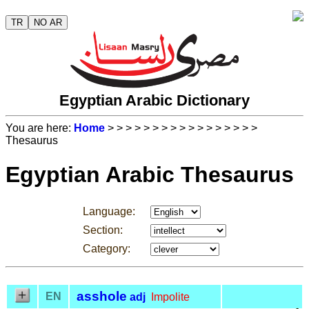
TR
NO AR
Egyptian Arabic Dictionary
You are here:
Home
>
>
>
>
>
>
>
>
>
>
>
>
>
>
>
>
>
Thesaurus
Egyptian Arabic Thesaurus
Language:
Section:
Category:
asshole
EN
adj
Impolite