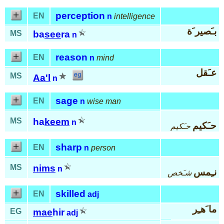
perception
EN
n
intelligence
بـَصير َة
MS
ba
see
ra
n
reason
EN
n
mind
عـَقل
MS
Aa'l
n
sage
EN
n
wise man
MS
ha
keem
n
حـَكيم
حـَكيم
sharp
EN
n
person
MS
nims
n
نـِمس
شـَخص
skilled
EN
adj
ما َهـِر
EG
mae
hir
adj