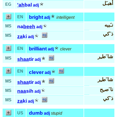
أهبـَل
EG
'ah
bal
adj
bright
EN
adj
intelligent
نـَبيه
MS
na
beeh
adj
ذ َكي
MS
za
ki
adj
brilliant
EN
adj
clever
شا َطـِر
MS
shaa
tir
adj
EN
clever
adj
شا َطـِر
MS
shaa
tir
adj
نا َصـِح
MS
naa
sih
adj
ذ َكي
MS
za
ki
adj
dumb
US
adj
stupid