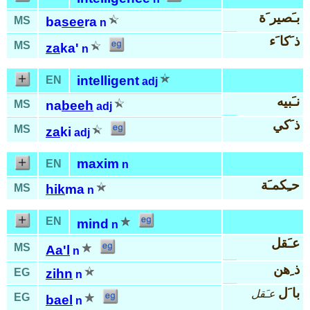
بـَصير َة
MS
ba
see
ra
n
ذ َكا َء
MS
za
ka'
n
intelligent
EN
adj
نـَبيه
MS
na
beeh
adj
ذ َكي
MS
za
ki
adj
maxim
EN
n
حـِكمـَة
MS
hik
ma
n
EN
mind
n
عـَقل
MS
Aa'l
n
ذ ِهن
EG
zihn
n
با َل
عـَقل
EG
bael
n