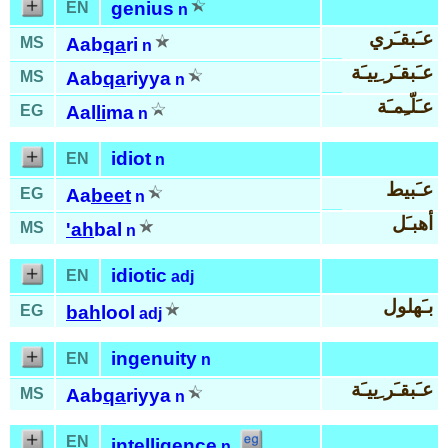
genius
EN
n
عـَبقـَري
MS
Aab
qa
ri
n
عـَبقـَر ِييـَة
MS
Aab
qa
riyya
n
عـَلّـِمـَة
EG
Aal
li
ma
n
idiot
EN
n
عـَبيط
EG
Aa
beet
n
أهبـَل
MS
'ah
bal
n
idiotic
EN
adj
بـَهلول
EG
bah
lool
adj
ingenuity
EN
n
عـَبقـَر ِييـَة
MS
Aab
qa
riyya
n
EN
intelligence
n