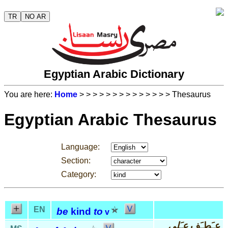
TR
NO AR
Egyptian Arabic Dictionary
You are here:
Home
>
>
>
>
>
>
>
>
>
>
>
>
>
> Thesaurus
Egyptian Arabic Thesaurus
Language:
Section:
Category:
EN
be
kind
to
v
عـَطـَف
عـَلى