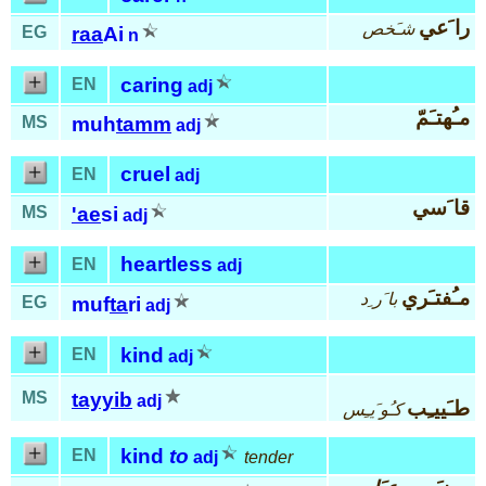
را َعي
شـَخص
EG
raa
Ai
n
caring
EN
adj
مـُهتـَمّ
MS
muh
tamm
adj
cruel
EN
adj
قا َسي
MS
'ae
si
adj
heartless
EN
adj
مـُفتـَري
با َر ِد
EG
muf
ta
ri
adj
kind
EN
adj
MS
tayyib
adj
طـَييـِب
كـُو َيـِس
kind
to
EN
adj
tender