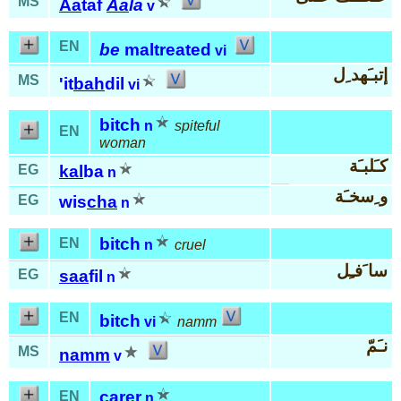
MS
Aa
taf
Aa
la
v
EN
be
maltreated
vi
إتبـَهد ِل
MS
'it
bah
dil
vi
bitch
n
spiteful
EN
woman
كـَلبـَة
EG
kal
ba
n
و ِسخـَة
EG
wis
cha
n
bitch
EN
n
cruel
سا َفـِل
EG
saa
fil
n
EN
bitch
vi
namm
نـَمّ
MS
namm
v
carer
EN
n