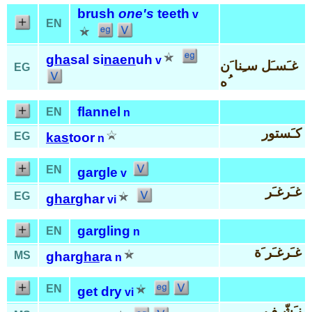
brush
one's
teeth
v
EN
gha
sal si
naen
uh
v
غـَسـَل سـِنا َن
EG
ُه
flannel
EN
n
كـَستور
EG
kas
toor
n
EN
gargle
v
غـَرغـَر
EG
ghar
ghar
vi
gargling
EN
n
غـَرغـَر َة
MS
ghar
gha
ra
n
EN
get dry
vi
نـَشّـِف