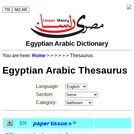
TR
NO AR
Egyptian Arabic Dictionary
You are here:
Home
>
>
>
>
>
> Thesaurus
Egyptian Arabic Thesaurus
Language:
Section:
Category:
paper
tissue
EN
n