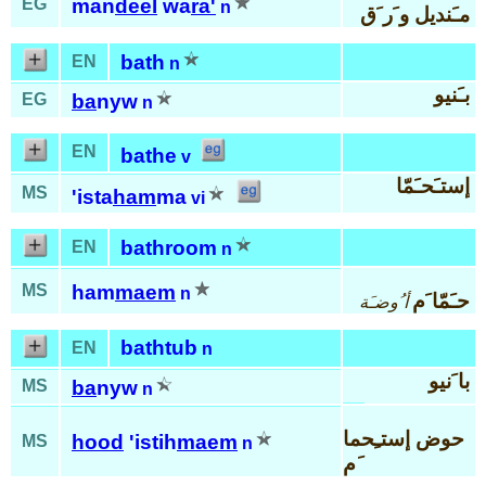
EG
man
deel
wa
ra'
n
مـَنديل و َر َق
bath
EN
n
بـَنيو
EG
ba
nyw
n
EN
bathe
v
إستـَحـَمّا
MS
'ista
ham
ma
vi
bathroom
EN
n
MS
ham
maem
n
حـَمّا َم
أ ُوضـَة
bathtub
EN
n
با َنيو
MS
ba
nyw
n
حوض إستـِحما
hood
'istih
maem
MS
n
َم