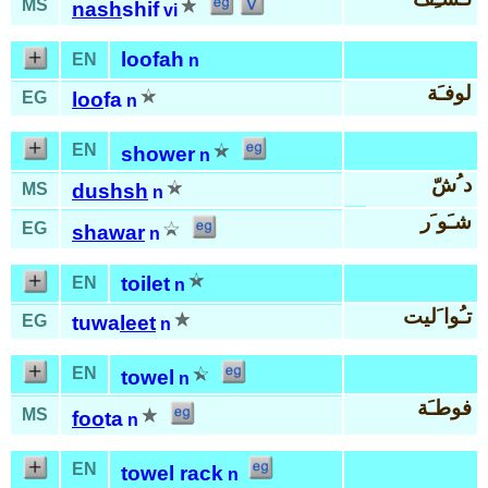
MS
nash
shif
vi
loofah
EN
n
لوفـَة
EG
loo
fa
n
EN
shower
n
د ُشّ
MS
dushsh
n
شـَو َر
EG
shawar
n
toilet
EN
n
تـُوا َليت
EG
tuwa
leet
n
EN
towel
n
فوطـَة
MS
foo
ta
n
EN
towel rack
n