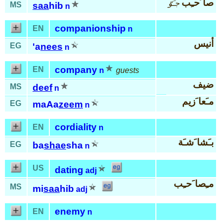
صا َحـِب
جـَوّ
MS
saa
hib
n
companionship
EN
n
أنيس
EG
'a
nees
n
company
EN
n
guests
ضيف
MS
deef
n
مـَعا َزيم
EG
maAa
zeem
n
cordiality
EN
n
بـَشا َشـَة
EG
ba
shae
sha
n
US
dating
adj
مـِصا َحـِب
MS
mi
saa
hib
adj
enemy
EN
n