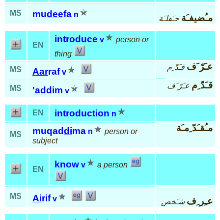
MS
mu
dee
fa
n
مـُضيفـَة
حـَفلـَة
introduce
v
person or
EN
thing
عـَرّ َف
قـَدّ ِم
MS
Aar
raf
v
قـَدّ ِم
عـَرّ َف
MS
'ad
dim
v
introduction
EN
n
مـُقـَدّ ِمـَة
muqad
di
ma
n
person or
MS
subject
know
v
a person
EN
MS
Ai
rif
v
عـِر ِف
شـَخص