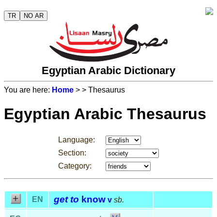
TR
NO AR
Egyptian Arabic Dictionary
You are here:
Home
>
> Thesaurus
Egyptian Arabic Thesaurus
Language:
Section:
Category:
get to
know
EN
v
sb.