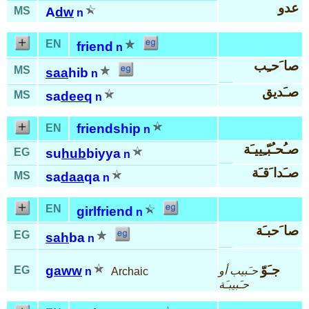
عدو
MS
A
dw
n
EN
friend
n
صا َحـِب
MS
saa
hib
n
صـَديق
MS
sa
deeq
n
friendship
EN
n
صـُحـُبّـِييـَة
EG
su
hub
biyya
n
صـَدا َقـَة
MS
sa
daa
qa
n
EN
girlfriend
n
صا َحبـَة
EG
sah
ba
n
جـَوّ
gaww
EG
حـَبيب أو
n
Archaic
حـَبيبـَة