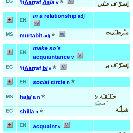
EG
'it
Aar
raf
Aa
la
v
إتعـَرّ َف
عـَلى
in a
relationship
adj
EN
مـُرطـَبـِت
MS
mur
ta
bit
adj
make so's
EN
acquaintance
v
إتعـَرّ َف
بـِ
EG
'it
Aar
raf
bi
v
social
circle
EN
n
حـَلـَقـَة
ha
la
'a
MS
عا
n
َمـِييـَة
شـِلّـَة
EG
shil
la
n
EN
acquaint
v