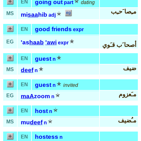
going out
EN
part
dating
مـِصا َحـِب
MS
mi
saa
hib
adj
good friends
EN
expr
EG
'as
haab
'awi
expr
أصحا َب قـَوي
guest
EN
n
ضيف
MS
deef
n
guest
EN
n
invited
مـَعزوم
EG
maA
zoom
n
host
EN
n
مـُضيف
MS
mu
deef
n
hostess
EN
n