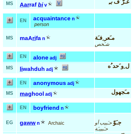
عـَرّ َف
بـِ
MS
Aar
raf
bi
v
acquaintance
n
EN
person
مـَعر ِفـَة
maA
ri
fa
MS
n
شـَخص
EN
alone
adj
ل ِو َحد ُه
MS
li
wahduh
adj
anonymous
EN
adj
مـَجهول
MS
mag
hool
adj
boyfriend
EN
n
جـَوّ
gaww
EG
حـَبيب أو
n
Archaic
حـَبيبـَة