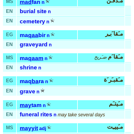
مـَدفـَن
MS
mad
fan
n
burial site
EN
n
EN
cemetery
n
مـَقا َبـِر
EG
ma
qaa
bir
n
graveyard
EN
n
مـَقا َم
ضـَريح
MS
ma
qaam
n
shrine
EN
n
مـَقبـَر َة
EG
maq
ba
ra
n
EN
grave
n
مـَيتـَم
EG
may
tam
n
funeral rites
EN
n
may take several days
مـَييـِت
MS
mayyit
adj