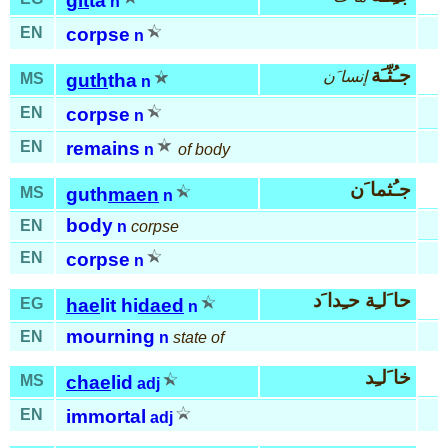
git
ta
n
EN
corpse
n
جـُثّـَة
إنسا َن
MS
guth
tha
n
EN
corpse
n
EN
remains
n
of body
جـُثما َن
MS
guth
maen
n
body
EN
n
corpse
EN
corpse
n
حا َلـِة حـِدا َد
EG
hae
lit hi
daed
n
mourning
EN
n
state of
خا َلـِد
MS
chae
lid
adj
EN
immortal
adj