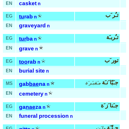
casket
EN
n
تـُر َب
EG
tu
rab
n
graveyard
EN
n
تـُربـَة
EG
tur
ba
n
EN
grave
n
تور َب
EG
too
rab
n
burial site
EN
n
جـَبّا َنـَة
مـَقبـَر َة
MS
gab
bae
na
n
EN
cemetery
n
جـَنا َز َة
EG
ga
nae
za
n
funeral procession
EN
n
جـِتّـَة
ما َت
EG