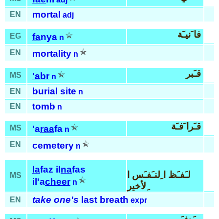
mortal
EN
adj
فا َنيـَة
EG
fa
nya
n
EN
mortality
n
قـَبر
MS
'abr
n
burial site
EN
n
tomb
EN
n
قـَرا َفـَة
MS
'a
raa
fa
n
EN
cemetery
n
la
faz il
na
fas
لـَفـَظ ا ِلنـَفـَس ا
MS
il'a
cheer
n
ِلأخير
take one's
last breath
EN
expr