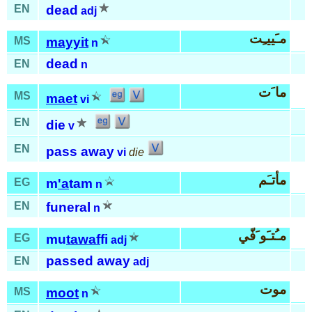
EN
dead
adj
مـَييـِت
MS
mayyit
n
dead
EN
n
ما َت
MS
maet
vi
EN
die
v
EN
pass away
vi
die
مأتـَم
EG
m
'a
tam
n
EN
funeral
n
مـُتـَو َفّي
EG
mu
tawaf
fi
adj
passed away
EN
adj
موت
MS
moot
n