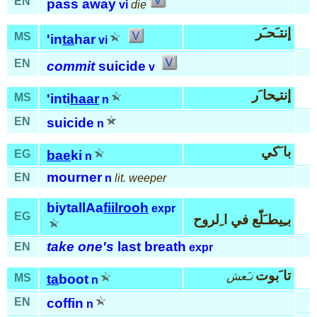
EN
pass away
vi
die
إنتـَحـَر
MS
'in
ta
har
vi
EN
commit
suicide
v
إنتـِحا َر
MS
'inti
haar
n
EN
suicide
n
با َكي
EG
bae
ki
n
mourner
EN
n
lit. weeper
biytallAa
fiil
rooh
expr
EG
بـِيطـَلّع في ا ِلروح
take one's
last breath
EN
expr
تا َبوت
نـَعش
MS
ta
boot
n
EN
coffin
n