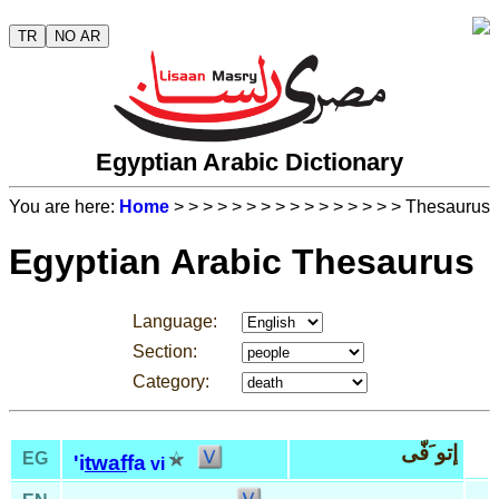
TR
NO AR
Egyptian Arabic Dictionary
You are here:
Home
>
>
>
>
>
>
>
>
>
>
>
>
>
>
>
> Thesaurus
Egyptian Arabic Thesaurus
Language:
Section:
Category:
إتو َفّى
EG
'i
twaf
fa
vi