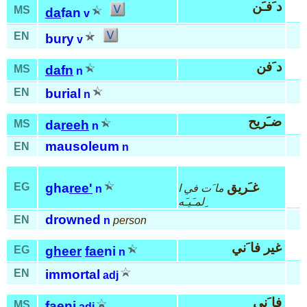
د َفـَن
MS
da
fan
v
EN
bury
v
د َفن
MS
dafn
n
EN
burial
n
ضـَريح
MS
da
reeh
n
mausoleum
EN
n
غـَريق
EG
gha
ree'
ما َت في ا
n
ِلمـَيـَه
drowned
EN
n
person
غير فا َني
EG
gheer
fae
ni
n
EN
immortal
adj
فا َني
MS
fae
ni
adj