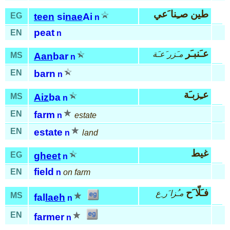
طين صـِنا َعي
EG
teen
si
nae
Ai
n
peat
EN
n
عـَنبـَر
مـَزر َعـَة
MS
Aan
bar
n
EN
barn
n
عـِزبـَة
MS
Aiz
ba
n
EN
farm
n
estate
EN
estate
n
land
غيط
EG
gheet
n
field
EN
n
on farm
فـَلّا َح
مـُزا َر ِع
MS
fal
laeh
n
EN
farmer
n