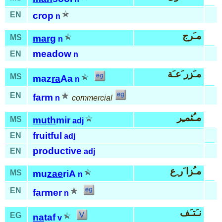
EN
crop
n
مـَرج
MS
marg
n
meadow
EN
n
مـَزر َعـَة
MS
maz
ra
Aa
n
EN
farm
n
commercial
مـُثمـِر
MS
muth
mir
adj
fruitful
EN
adj
productive
EN
adj
مـُزا َر ِع
MS
mu
zae
riA
n
EN
farmer
n
نـَتـَف
EG
na
taf
v