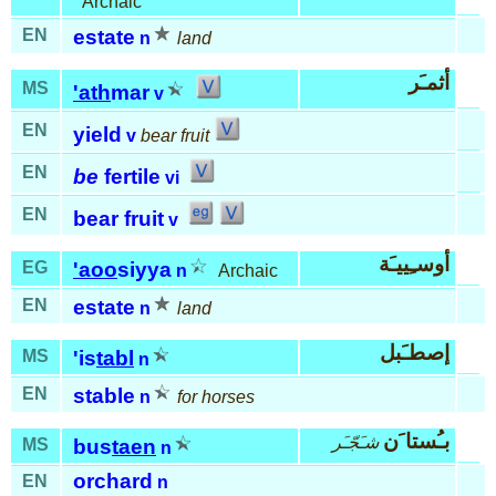
Archaic
EN
estate
n
land
أثمـَر
MS
'ath
mar
v
EN
yield
v
bear fruit
EN
be
fertile
vi
EN
bear fruit
v
أوسـِييـَة
EG
'aoo
siyya
n
Archaic
EN
estate
n
land
إصطـَبل
MS
'is
tabl
n
EN
stable
n
for horses
بـُستا َن
شـَجّـَر
MS
bus
taen
n
orchard
EN
n