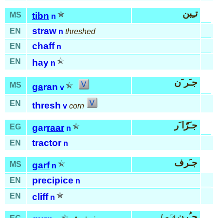
تـِبن
MS
tibn
n
straw
EN
n
threshed
chaff
EN
n
EN
hay
n
جـَر َن
MS
ga
ran
v
EN
thresh
v
corn
جـَرّا َر
EG
gar
raar
n
tractor
EN
n
جـَرف
MS
garf
n
precipice
EN
n
EN
cliff
n
جـُرن
فـَصل