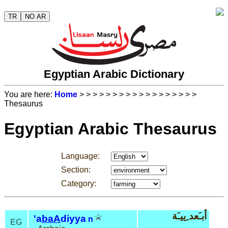
TR
NO AR
Egyptian Arabic Dictionary
You are here:
Home
>
>
>
>
>
>
>
>
>
>
>
>
>
>
>
>
>
>
Thesaurus
Egyptian Arabic Thesaurus
Language:
Section:
Category:
أبـَعد ِييـَة
'a
baA
diyya
n
EG