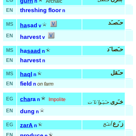
EG
gurn
n
Archaic
threshing floor
EN
n
حـَصـَد
MS
ha
sad
v
EN
harvest
v
حـَصا َد
MS
ha
saad
n
harvest
EN
n
حـَقل
MS
haql
n
field
EN
n
on farm
cha
ra
EG
n
Impolite
خـَرى
حـَيـَوا َنا َت
EN
dung
n
ز َرع
أنتـَج
EG
zarA
n
EN
produce
n