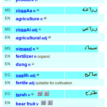
ز ِرا َعـَة
MS
zi
raa
Aa
n
EN
agriculture
n
ز ِرا َعي
MS
zi
raa
Ai
adj
EN
agricultural
adj
سـِما َد
MS
si
maed
n
fertilizer
EN
n
organic
EN
dung
n
صا َلـِح
EG
saa
lih
adj
fertile
EN
adj
suitable for cultivation
طـَر َح
EG
ta
rah
v
EN
bear fruit
v