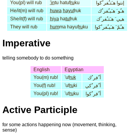
You(pl) will rub
'in
tu hatuf
ru
ku
إنتوا هـَتـُفر ُكوا
He/it(m) will rub
huwa
hayuf
ruk
هـُو َ هـَيـُفر ُك
She/it(f) will rub
hiya
ha
tuf
ruk
هـِي َ هـَتـُفر ُك
They will rub
hum
ma hayuf
ru
ku
هـُمّ َ هـَيـُفر ُكوا
Imperative
telling somebody to do something
English
Egyptian
You(m) rub!
'uf
ruk
أ ُفر ُك
You(f) rub!
'uf
ru
ki
أ ُفر ُكي
You(pl) rub!
'uf
ru
ku
أ ُفر ُكوا
Active Participle
for some actions happening now (movement, thinking,
sense)