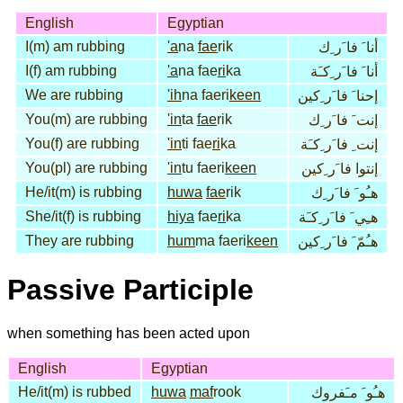
English
Egyptian
I(m) am rubbing
'a
na
fae
rik
أنا َ فا َر ِك
I(f) am rubbing
'a
na fae
ri
ka
أنا َ فا َر ِكـَة
We are rubbing
'ih
na faeri
keen
إحنا َ فا َر ِكين
You(m) are rubbing
'in
ta
fae
rik
إنت َ فا َر ِك
You(f) are rubbing
'in
ti fae
ri
ka
إنت ِ فا َر ِكـَة
You(pl) are rubbing
'in
tu faeri
keen
إنتوا فا َر ِكين
He/it(m) is rubbing
huwa
fae
rik
هـُو َ فا َر ِك
She/it(f) is rubbing
hiya
fae
ri
ka
هـِي َ فا َر ِكـَة
They are rubbing
hum
ma faeri
keen
هـُمّ َ فا َر ِكين
Passive Participle
when something has been acted upon
English
Egyptian
He/it(m) is rubbed
huwa
maf
rook
هـُو َ مـَفروك