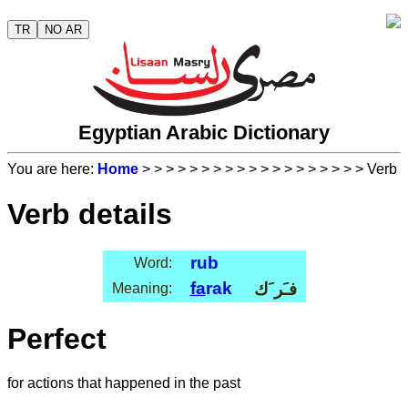
TR
NO AR
Egyptian Arabic Dictionary
You are here:
Home
>
>
>
>
>
>
>
>
>
>
>
>
>
>
>
>
>
>
> Verb
Verb details
rub
Word:
fa
rak
فـَر َك
Meaning:
Perfect
for actions that happened in the past