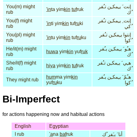
You(m) might
إنت َ يـِمكـِن تـُفر
'in
ta yim
kin
tuf
ruk
rub
ُك
You(f) might
إنت ِ يـِمكـِن تـُفر
'in
ti yim
kin
tuf
ru
ki
rub
ُكي
You(pl) might
إنتوا يـِمكـِن تـُفر
'in
tu yim
kin
tuf
ru
ku
rub
ُكوا
He/it(m) might
هـُو َ يـِمكـِن يـُفر
huwa
yim
kin
yuf
ruk
rub
ُك
She/it(f) might
هـِي َ يـِمكـِن تـُفر
hiya
yim
kin
tuf
ruk
rub
ُك
hum
ma yim
kin
هـُمّ َ يـِمكـِن يـُفر
They might rub
yuf
ru
ku
ُكوا
Bi-Imperfect
for actions happening now and habitual actions
English
Egyptian
I rub
'a
na
baf
ruk
أنا َ بـَفر ُك