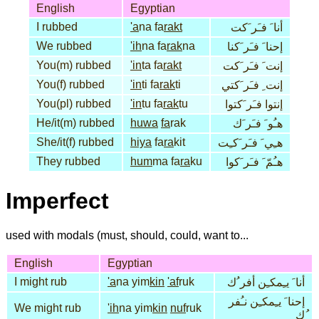
English
Egyptian
I rubbed
'a
na fa
rakt
أنا َ فـَر َكت
We rubbed
'ih
na fa
rak
na
إحنا َ فـَر َكنا
You(m) rubbed
'in
ta fa
rakt
إنت َ فـَر َكت
You(f) rubbed
'in
ti fa
rak
ti
إنت ِ فـَر َكتي
You(pl) rubbed
'in
tu fa
rak
tu
إنتوا فـَر َكتوا
He/it(m) rubbed
huwa
fa
rak
هـُو َ فـَر َك
She/it(f) rubbed
hiya
fa
ra
kit
هـِي َ فـَر َكـِت
They rubbed
hum
ma fa
ra
ku
هـُمّ َ فـَر َكوا
Imperfect
used with modals (must, should, could, want to...
English
Egyptian
I might rub
'a
na yim
kin
'af
ruk
أنا َ يـِمكـِن أفر ُك
إحنا َ يـِمكـِن نـُفر
We might rub
'ih
na yim
kin
nuf
ruk
ُك