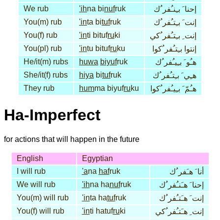
We rub
'ih
na bi
nuf
ruk
إحنا َ بـِنـُفر ُك
You(m) rub
'in
ta bi
tuf
ruk
إنت َ بـِتـُفر ُك
You(f) rub
'in
ti bituf
ru
ki
إنت ِ بـِتـُفر ُكي
You(pl) rub
'in
tu bituf
ru
ku
إنتوا بـِتـُفر ُكوا
He/it(m) rubs
huwa
biyuf
ruk
هـُو َ بـِيـُفر ُك
She/it(f) rubs
hiya
bi
tuf
ruk
هـِي َ بـِتـُفر ُك
They rub
hum
ma biyuf
ru
ku
هـُمّ َ بـِيـُفر ُكوا
Ha-Imperfect
for actions that will happen in the future
English
Egyptian
I will rub
'a
na
haf
ruk
أنا َ هـَفر ُك
We will rub
'ih
na ha
nuf
ruk
إحنا َ هـَنـُفر ُك
You(m) will rub
'in
ta ha
tuf
ruk
إنت َ هـَتـُفر ُك
You(f) will rub
'in
ti hatuf
ru
ki
إنت ِ هـَتـُفر ُكي