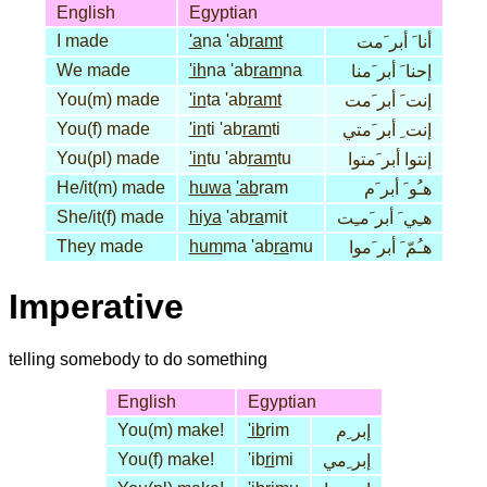
English
Egyptian
I made
'a
na 'ab
ramt
أنا َ أبر َمت
We made
'ih
na 'ab
ram
na
إحنا َ أبر َمنا
You(m) made
'in
ta 'ab
ramt
إنت َ أبر َمت
You(f) made
'in
ti 'ab
ram
ti
إنت ِ أبر َمتي
You(pl) made
'in
tu 'ab
ram
tu
إنتوا أبر َمتوا
He/it(m) made
huwa
'ab
ram
هـُو َ أبر َم
She/it(f) made
hiya
'ab
ra
mit
هـِي َ أبر َمـِت
They made
hum
ma 'ab
ra
mu
هـُمّ َ أبر َموا
Imperative
telling somebody to do something
English
Egyptian
You(m) make!
'ib
rim
إبر ِم
You(f) make!
'ib
ri
mi
إبر ِمي