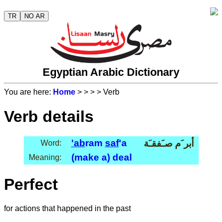
TR
NO AR
Egyptian Arabic Dictionary
You are here:
Home
>
>
>
> Verb
Verb details
'ab
ram
saf
'a
أبر َم صـَفقـَة
Word:
(make a) deal
Meaning:
Perfect
for actions that happened in the past