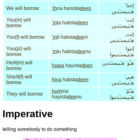
إحنا َ
We will borrow
'ih
na hanista
deen
هـَنـِستـَدين
You(m) will
إنت َ
'in
ta hatista
deen
borrow
هـَتـِستـَدين
إنت ِ
You(f) will borrow
'in
ti hatista
dee
ni
هـَتـِستـَديني
You(pl) will
إنتوا
'in
tu hatista
dee
nu
borrow
هـَتـِستـَدينوا
He/it(m) will
هـُو َ هـَيـِستـَدين
huwa
hayista
deen
borrow
She/it(f) will
هـِي َ
hiya
hatista
deen
borrow
هـَتـِستـَدين
hum
ma
هـُمّ َ
They will borrow
hayista
dee
nu
هـَيـِستـَدينوا
Imperative
telling somebody to do something