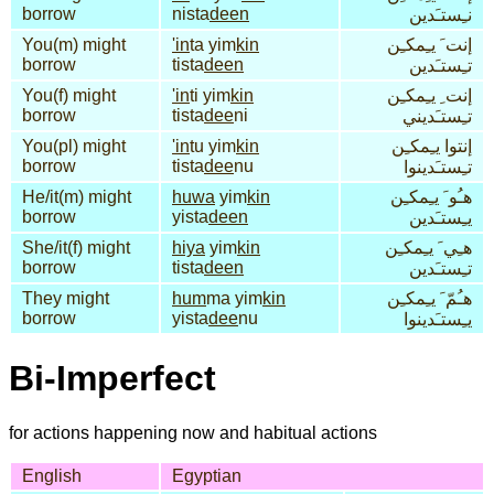
borrow
nista
deen
نـِستـَدين
You(m) might
'in
ta yim
kin
إنت َ يـِمكـِن
borrow
tista
deen
تـِستـَدين
You(f) might
'in
ti yim
kin
إنت ِ يـِمكـِن
borrow
tista
dee
ni
تـِستـَديني
You(pl) might
'in
tu yim
kin
إنتوا يـِمكـِن
borrow
tista
dee
nu
تـِستـَدينوا
He/it(m) might
huwa
yim
kin
هـُو َ يـِمكـِن
borrow
yista
deen
يـِستـَدين
She/it(f) might
hiya
yim
kin
هـِي َ يـِمكـِن
borrow
tista
deen
تـِستـَدين
They might
hum
ma yim
kin
هـُمّ َ يـِمكـِن
borrow
yista
dee
nu
يـِستـَدينوا
Bi-Imperfect
for actions happening now and habitual actions
English
Egyptian