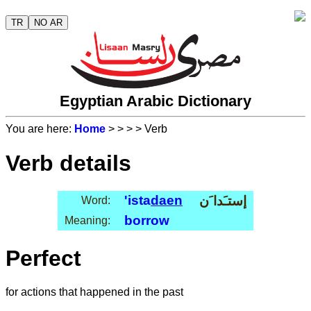
TR
NO AR
Egyptian Arabic Dictionary
You are here:
Home
>
>
>
> Verb
Verb details
'ista
daen
إستـَدا َن
Word:
borrow
Meaning:
Perfect
for actions that happened in the past