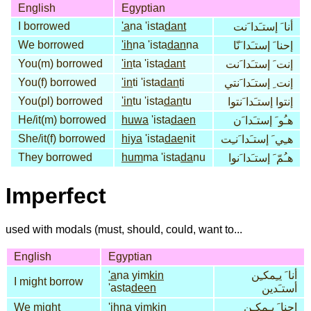
English
Egyptian
I borrowed
'a
na 'ista
dant
أنا َ إستـَدا َنت
We borrowed
'ih
na 'ista
dan
na
إحنا َ إستـَدا َنّا
You(m) borrowed
'in
ta 'ista
dant
إنت َ إستـَدا َنت
You(f) borrowed
'in
ti 'ista
dan
ti
إنت ِ إستـَدا َنتي
You(pl) borrowed
'in
tu 'ista
dan
tu
إنتوا إستـَدا َنتوا
He/it(m) borrowed
huwa
'ista
daen
هـُو َ إستـَدا َن
She/it(f) borrowed
hiya
'ista
dae
nit
هـِي َ إستـَدا َنـِت
They borrowed
hum
ma 'ista
da
nu
هـُمّ َ إستـَدا َنوا
Imperfect
used with modals (must, should, could, want to...
English
Egyptian
'a
na yim
kin
أنا َ يـِمكـِن
I might borrow
'asta
deen
أستـَدين
We might
'ih
na yim
kin
إحنا َ يـِمكـِن