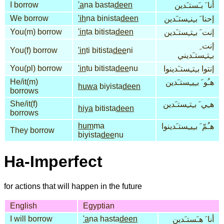
I borrow
'a
na basta
deen
أنا َ بـَستـَدين
We borrow
'ih
na binista
deen
إحنا َ بـِنـِستـَدين
You(m) borrow
'in
ta bitista
deen
إنت َ بـِتـِستـَدين
إنت ِ
You(f) borrow
'in
ti bitista
dee
ni
بـِتـِستـَديني
You(pl) borrow
'in
tu bitista
dee
nu
إنتوا بـِتـِستـَدينوا
He/it(m)
هـُو َ بـِيـِستـَدين
huwa
biyista
deen
borrows
She/it(f)
هـِي َ بـِتـِستـَدين
hiya
bitista
deen
borrows
hum
ma
هـُمّ َ بـِيـِستـَدينوا
They borrow
biyista
dee
nu
Ha-Imperfect
for actions that will happen in the future
English
Egyptian
I will borrow
'a
na hasta
deen
أنا َ هـَستـَدين