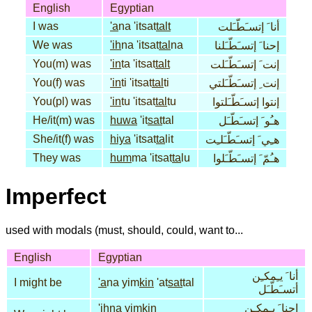
English
Egyptian
I was
'a
na 'itsat
talt
أنا َ إتسـَطّـَلت
We was
'ih
na 'itsat
tal
na
إحنا َ إتسـَطّـَلنا
You(m) was
'in
ta 'itsat
talt
إنت َ إتسـَطّـَلت
You(f) was
'in
ti 'itsat
tal
ti
إنت ِ إتسـَطّـَلتي
You(pl) was
'in
tu 'itsat
tal
tu
إنتوا إتسـَطّـَلتوا
He/it(m) was
huwa
'it
sat
tal
هـُو َ إتسـَطّـَل
She/it(f) was
hiya
'itsat
ta
lit
هـِي َ إتسـَطّـَلـِت
They was
hum
ma 'itsat
ta
lu
هـُمّ َ إتسـَطّـَلوا
Imperfect
used with modals (must, should, could, want to...
English
Egyptian
أنا َ يـِمكـِن
I might be
'a
na yim
kin
'at
sat
tal
أتسـَطّـَل
'ih
na yim
kin
إحنا َ يـِمكـِن