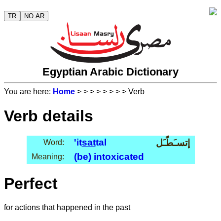
TR
NO AR
Egyptian Arabic Dictionary
You are here:
Home
>
>
>
>
>
>
>
> Verb
Verb details
'it
sat
tal
إتسـَطّـَل
Word:
(be) intoxicated
Meaning:
Perfect
for actions that happened in the past