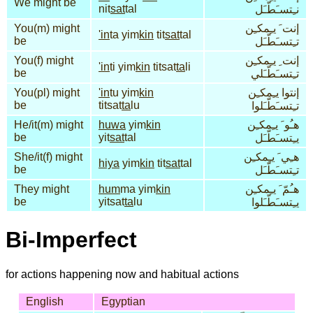
We might be
nit
sat
tal
نـِتسـَطّـَل
You(m) might
إنت َ يـِمكـِن
'in
ta yim
kin
tit
sat
tal
be
تـِتسـَطّـَل
You(f) might
إنت ِ يـِمكـِن
'in
ti yim
kin
titsat
ta
li
be
تـِتسـَطّـَلي
You(pl) might
'in
tu yim
kin
إنتوا يـِمكـِن
be
titsat
ta
lu
تـِتسـَطّـَلوا
He/it(m) might
huwa
yim
kin
هـُو َ يـِمكـِن
be
yit
sat
tal
يـِتسـَطّـَل
She/it(f) might
هـِي َ يـِمكـِن
hiya
yim
kin
tit
sat
tal
be
تـِتسـَطّـَل
They might
hum
ma yim
kin
هـُمّ َ يـِمكـِن
be
yitsat
ta
lu
يـِتسـَطّـَلوا
Bi-Imperfect
for actions happening now and habitual actions
English
Egyptian