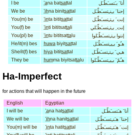
I be
'a
na bat
sat
tal
أنا َ بـَتسـَطّـَل
We be
'ih
na binit
sat
tal
إحنا َ بـِنـِتسـَطّـَل
You(m) be
'in
ta bitit
sat
tal
إنت َ بـِتـِتسـَطّـَل
You(f) be
'in
ti bititsat
ta
li
إنت ِ بـِتـِتسـَطّـَلي
You(pl) be
'in
tu bititsat
ta
lu
إنتوا بـِتـِتسـَطّـَلوا
He/it(m) bes
huwa
biyit
sat
tal
هـُو َ بـِيـِتسـَطّـَل
She/it(f) bes
hiya
bitit
sat
tal
هـِي َ بـِتـِتسـَطّـَل
They be
hum
ma biyitsat
ta
lu
هـُمّ َ بـِيـِتسـَطّـَلوا
Ha-Imperfect
for actions that will happen in the future
English
Egyptian
I will be
'a
na hat
sat
tal
أنا َ هـَتسـَطّـَل
We will be
'ih
na hanit
sat
tal
إحنا َ هـَنـِتسـَطّـَل
You(m) will be
'in
ta hatit
sat
tal
إنت َ هـَتـِتسـَطّـَل