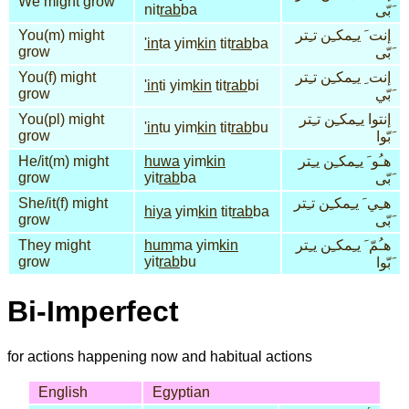
We might grow
nit
rab
ba
َبّى
You(m) might
إنت َ يـِمكـِن تـِتر
'in
ta yim
kin
tit
rab
ba
grow
َبّى
You(f) might
إنت ِ يـِمكـِن تـِتر
'in
ti yim
kin
tit
rab
bi
grow
َبّي
You(pl) might
إنتوا يـِمكـِن تـِتر
'in
tu yim
kin
tit
rab
bu
grow
َبّوا
He/it(m) might
huwa
yim
kin
هـُو َ يـِمكـِن يـِتر
grow
yit
rab
ba
َبّى
She/it(f) might
هـِي َ يـِمكـِن تـِتر
hiya
yim
kin
tit
rab
ba
grow
َبّى
They might
hum
ma yim
kin
هـُمّ َ يـِمكـِن يـِتر
grow
yit
rab
bu
َبّوا
Bi-Imperfect
for actions happening now and habitual actions
English
Egyptian