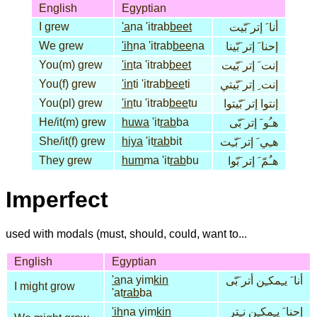
English
Egyptian
I grew
'a
na 'itrab
beet
أنا َ إتر َبّيت
We grew
'ih
na 'itrab
bee
na
إحنا َ إتر َبّينا
You(m) grew
'in
ta 'itrab
beet
إنت َ إتر َبّيت
You(f) grew
'in
ti 'itrab
bee
ti
إنت ِ إتر َبّيتي
You(pl) grew
'in
tu 'itrab
bee
tu
إنتوا إتر َبّيتوا
He/it(m) grew
huwa
'it
rab
ba
هـُو َ إتر َبّى
She/it(f) grew
hiya
'it
rab
bit
هـِي َ إتر َبّـِت
They grew
hum
ma 'it
rab
bu
هـُمّ َ إتر َبّوا
Imperfect
used with modals (must, should, could, want to...
English
Egyptian
'a
na yim
kin
أنا َ يـِمكـِن أتر َبّى
I might grow
'at
rab
ba
'ih
na yim
kin
إحنا َ يـِمكـِن نـِتر