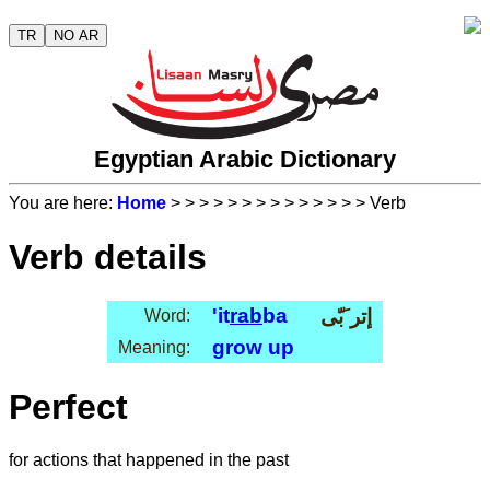
TR
NO AR
Egyptian Arabic Dictionary
You are here:
Home
>
>
>
>
>
>
>
>
>
>
>
>
>
> Verb
Verb details
'it
rab
ba
إتر َبّى
Word:
grow up
Meaning:
Perfect
for actions that happened in the past