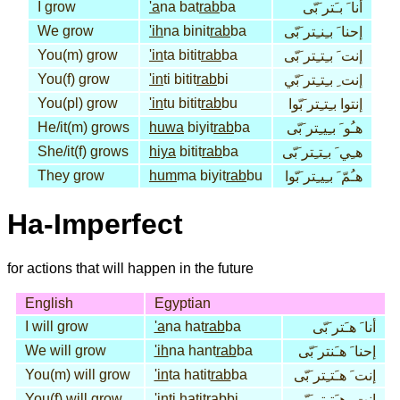
I grow
'a
na bat
rab
ba
أنا َ بـَتر َبّى
We grow
'ih
na binit
rab
ba
إحنا َ بـِنـِتر َبّى
You(m) grow
'in
ta bitit
rab
ba
إنت َ بـِتـِتر َبّى
You(f) grow
'in
ti bitit
rab
bi
إنت ِ بـِتـِتر َبّي
You(pl) grow
'in
tu bitit
rab
bu
إنتوا بـِتـِتر َبّوا
He/it(m) grows
huwa
biyit
rab
ba
هـُو َ بـِيـِتر َبّى
She/it(f) grows
hiya
bitit
rab
ba
هـِي َ بـِتـِتر َبّى
They grow
hum
ma biyit
rab
bu
هـُمّ َ بـِيـِتر َبّوا
Ha-Imperfect
for actions that will happen in the future
English
Egyptian
I will grow
'a
na hat
rab
ba
أنا َ هـَتر َبّى
We will grow
'ih
na hant
rab
ba
إحنا َ هـَنتر َبّى
You(m) will grow
'in
ta hatit
rab
ba
إنت َ هـَتـِتر َبّى
You(f) will grow
'in
ti hatit
rab
bi
إنت ِ هـَتـِتر َبّي