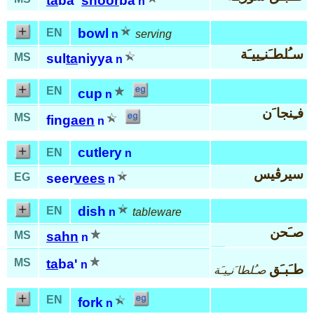
ta
ba'
shoor
ba
n
bowl
EN
n
serving
سـُلطـَنـِييـَة
MS
sul
ta
niyya
n
EN
cup
n
فـِنجا َن
MS
fin
gaen
n
cutlery
EN
n
سيرڤيس
EG
seer
vees
n
dish
EN
n
tableware
صـَحن
MS
sahn
n
MS
ta
ba'
n
طـَبـَق
صـُلطا َنـِيـَة
EN
fork
n