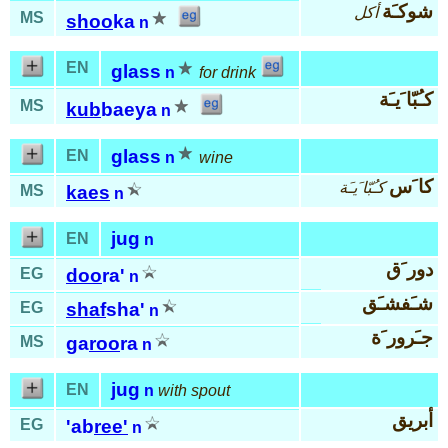
شوكـَة
أكل
MS
shoo
ka
n
EN
glass
n
for drink
كـُبّا َيـَة
MS
kub
baeya
n
glass
EN
n
wine
كا َس
كـُبّا َيـَة
MS
kaes
n
jug
EN
n
دور َق
EG
doo
ra'
n
شـَفشـَق
EG
shaf
sha'
n
جـَرور َة
MS
ga
roo
ra
n
jug
EN
n
with spout
أبريق
EG
'ab
ree'
n