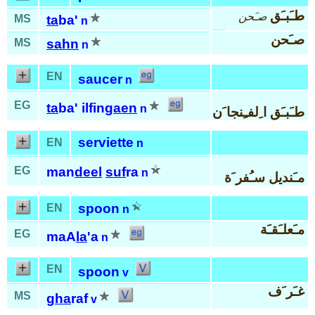
طـَبـَق
صـَحن
MS
ta
ba'
n
صـَحن
MS
sahn
n
EN
saucer
n
EG
ta
ba' ilfin
gaen
n
طـَبـَق ا ِلفـِنجا َن
serviette
EN
n
EG
man
deel
suf
ra
n
مـَنديل سـُفر َة
spoon
EN
n
مـَعلـَقـَة
EG
maA
la
'a
n
EN
spoon
v
غـَر َف
MS
gha
raf
v