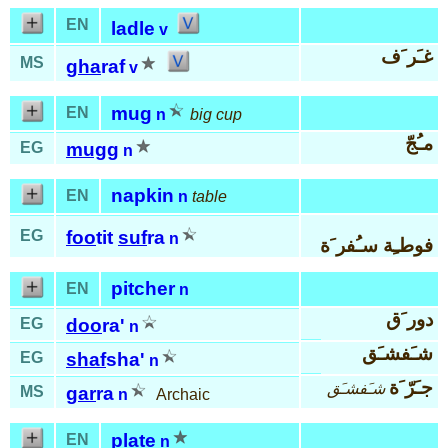
EN
ladle
v
غـَر َف
MS
gha
raf
v
mug
EN
n
big cup
مـُجّ
EG
mugg
n
napkin
EN
n
table
EG
foo
tit
suf
ra
n
فوطـِة سـُفر َة
pitcher
EN
n
دور َق
EG
doo
ra'
n
شـَفشـَق
EG
shaf
sha'
n
جـَرّ َة
شـَفشـَق
MS
gar
ra
n
Archaic
plate
EN
n