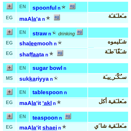
EN
spoonful
n
مـَعلـَقـَة
EG
maA
la
'a
n
EN
straw
n
drinking
شـَليموه
EG
sha
lee
mooh
n
شـَفّا َطـَة
EG
shaf
faa
ta
n
sugar bowl
EN
n
سـُكّـَر ِييـَة
MS
suk
ka
riyya
n
tablespoon
EN
n
مـَعلـَقـِة أكل
EG
maA
la
'it
'akl
n
EN
teaspoon
n
مـَعلـَقـِة شا َي
EG
maA
la
'it
shaei
n