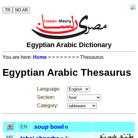
TR
NO AR
Egyptian Arabic Dictionary
You are here:
Home
>
>
>
>
>
>
>
> Thesaurus
Egyptian Arabic Thesaurus
Language:
Section:
Category:
soup
bowl
EN
n
طـَبـَق شوربـَة
MS