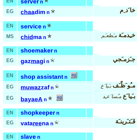
EN
server
n
خا َد ِم
EG
chaa
dim
n
EN
service
n
خـِدمـَة
مـَطعـَم
MS
chid
ma
n
shoemaker
EN
n
جـَزمـَجي
EG
gaz
ma
gi
n
EN
shop assistant
n
مـُو َظّـَف
بـَيا َع
EG
muwaz
zaf
n
بـَيا َع
مـُسا َعـِد
EG
bayaeA
n
shopkeeper
EN
n
ڤـَتـَرينـَة
EG
vata
ree
na
n
slave
EN
n