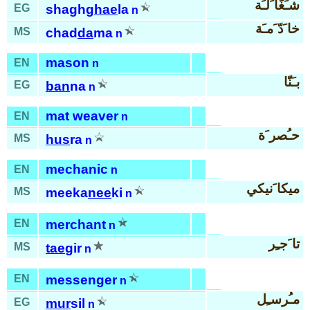
شـَغّا َلـَة
EG
shagh
ghae
la
n
خا َدّ َمـَة
MS
chad
da
ma
n
mason
EN
n
بـَنّا
EG
ban
na
n
mat weaver
EN
n
حـُصر َة
MS
hus
ra
n
mechanic
EN
n
ميكا َنيكي
MS
meeka
nee
ki
n
EN
merchant
n
تا َجـِر
MS
tae
gir
n
EN
messenger
n
مـُرسـِل
EG
mur
sil
n