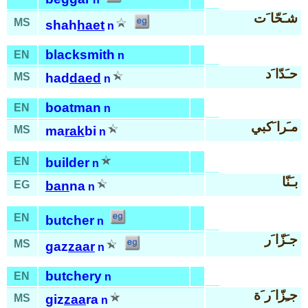
شـَحّا َت
MS
shah
haet
n
blacksmith
EN
n
حـَدّا َد
MS
had
daed
n
boatman
EN
n
مـَرا َكبي
MS
ma
rak
bi
n
EN
builder
n
بـَنّا
EG
ban
na
n
EN
butcher
n
جـَزّا َر
MS
gaz
zaar
n
butchery
EN
n
جـِزّا َر َة
MS
giz
zaa
ra
n