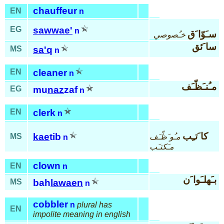
chauffeur
EN
n
EG
sawwae'
n
سـَوّا َق
خـُصوصي
سا َئق
MS
sa'q
n
EN
cleaner
n
مـُنـَظّـَف
EG
mu
naz
zaf
n
EN
clerk
n
كا َتـِب
kae
tib
MS
مـُو َظّـَف
n
مـَكتـَب
clown
EN
n
بـَهلـَوا َن
MS
bah
lawaen
n
cobbler
n
plural has
EN
impolite meaning in english