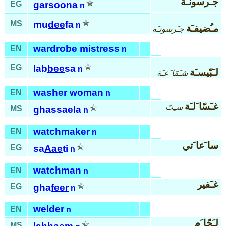
جـَرسونـَة
EG
gar
soo
na
n
MS
mu
dee
fa
n
مـُضيفـَة
جـَرسونـَة
wardrobe mistress
EN
n
EG
lab
bee
sa
n
لـَبّيسـَة
شـَمّا َعـَة
washer woman
EN
n
غـَسّا َلـَة
سـِتّ
MS
ghas
sae
la
n
watchmaker
EN
n
سا َعا َتي
EG
sa
Aae
ti
n
watchman
EN
n
غـَفير
EG
gha
feer
n
welder
EN
n
لـَحّا َم
MS