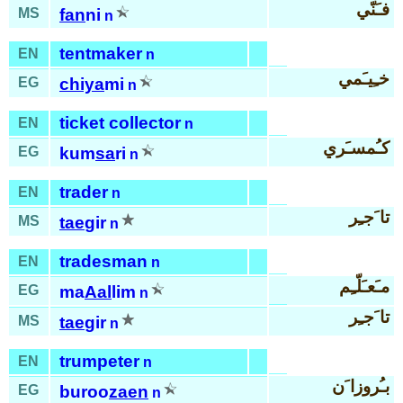
فـَنّي
MS
fan
ni
n
tentmaker
EN
n
خـِيـَمي
EG
chiya
mi
n
ticket collector
EN
n
كـُمسـَري
EG
kum
sa
ri
n
trader
EN
n
تا َجـِر
MS
tae
gir
n
tradesman
EN
n
مـَعـَلّـِم
EG
ma
Aal
lim
n
تا َجـِر
MS
tae
gir
n
trumpeter
EN
n
بـُروزا َن
EG
buroo
zaen
n