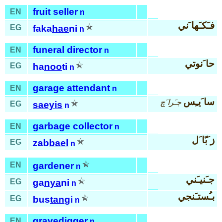
fruit seller
EN
n
فـَكـَها َني
EG
faka
hae
ni
n
funeral director
EN
n
حا َنوتي
EG
ha
noo
ti
n
garage attendant
EN
n
سا َيـِس
جـَرا َچ
EG
saeyis
n
garbage collector
EN
n
ز َبّا َل
EG
zab
bael
n
EN
gardener
n
جـَنيـَني
EG
ga
nya
ni
n
بـُستـَنجي
EG
bus
tan
gi
n
gravedigger
EN
n