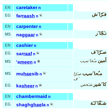
caretaker
EN
n
فـَرّا َش
EG
far
raash
n
carpenter
EN
n
نـَجّا َر
MS
nag
gaar
n
cashier
EN
n
صـَرّا َف
EG
sar
raaf
n
أمين
مـُحا َسـِب
MS
'a
meen
n
مـُحا َسـِب
mu
hae
sib
MS
صـَرّا
n
َف
كا َشير
شـَخص
EG
ka
sheer
n
chambermaid
EN
n
شـَغّا َلـَة
EG
shagh
ghae
la
n