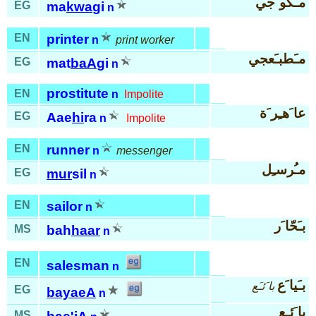
مـَكو َجي
EG
ma
kwa
gi
n
EN
printer
n
print worker
مـَطبـَعجي
EG
mat
baA
gi
n
prostitute
EN
n
Impolite
عا َهـِر َة
EG
Aae
hi
ra
n
Impolite
EN
runner
n
messenger
مـُرسـِل
EG
mur
sil
n
EN
sailor
n
بـَحّا َر
MS
bah
haar
n
EN
salesman
n
بـَيا َع
با َئـَع
EG
bayaeA
n
با َئـِع
MS