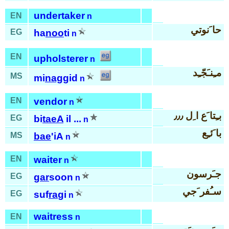
undertaker
EN
n
حا َنوتي
EG
ha
noo
ti
n
EN
upholsterer
n
مـِنـَجّـِد
MS
mi
nag
gid
n
EN
vendor
n
بـِتا َع ا ِل ٫٫٫
EG
bi
taeA
il ...
n
با َئـِع
MS
bae
'iA
n
EN
waiter
n
جـَرسون
EG
gar
soon
n
سـُفر َجي
EG
suf
ra
gi
n
waitress
EN
n