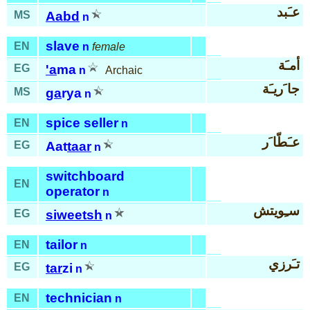
عـَبد
MS
Aabd
n
slave
EN
n
female
أمـَة
EG
'a
ma
n
Archaic
جا َريـَة
MS
ga
rya
n
spice seller
EN
n
عـَطّا َر
EG
Aat
taar
n
switchboard
EN
operator
n
سـِويتش
EG
siweetsh
n
tailor
EN
n
تـَرزي
EG
tar
zi
n
technician
EN
n