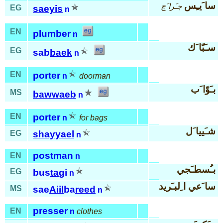
سا َيـِس
جـَرا َچ
EG
saeyis
n
EN
plumber
n
سـَبّا َك
EG
sab
baek
n
EN
porter
n
doorman
بـَوّا َب
MS
bawwaeb
n
EN
porter
n
for bags
شـَييا َل
EG
shayyael
n
postman
EN
n
بـُسطـَجي
EG
bus
ta
gi
n
سا َعي ا ِلبـَريد
MS
sae
Aiil
ba
reed
n
presser
EN
n
clothes