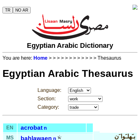
TR
NO AR
Egyptian Arabic Dictionary
You are here:
Home
>
>
>
>
>
>
>
>
>
>
>
> Thesaurus
Egyptian Arabic Thesaurus
Language:
Section:
Category:
acrobat
EN
n
بـَهلـَوا َن
MS
bah
lawaen
n