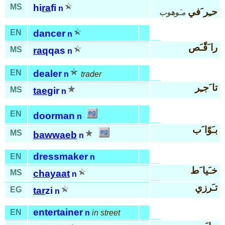
MS
hi
ra
fi
n
حـِر َفي
مـَوهوب
EN
dancer
n
را َقّـَص
MS
raq
qas
n
EN
dealer
n
trader
تا َجـِر
MS
tae
gir
n
EN
doorman
n
بـَوّا َب
MS
bawwaeb
n
dressmaker
EN
n
خـَيا َط
MS
chayaat
n
تـَرزي
EG
tar
zi
n
entertainer
EN
n
in street