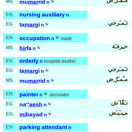
مـُمـَرّ ِض
MS
mu
mar
rid
n
nursing auxiliary
EN
n
تـَمـَرجي
EG
ta
mar
gi
n
EN
occupation
n
trade
حـِرفـَة
MS
hir
fa
n
orderly
EN
n
hospital worker
تـَمـَرجي
EG
ta
mar
gi
n
مـُمـَرّ ِض
MS
mu
mar
rid
n
EN
painter
n
decorator
نـَقّا َش
EG
na'
'aesh
n
مـِبـَيـَض
EG
mi
bayad
n
parking attendant
EN
n