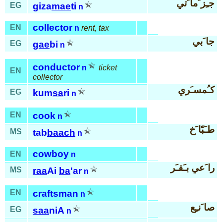
جـِز َما َتي
EG
giza
mae
ti
n
collector
EN
n
rent, tax
جا َبي
EG
gae
bi
n
conductor
n
ticket
EN
collector
كـُمسـَري
EG
kum
sa
ri
n
EN
cook
n
طـَبّا َخ
MS
tab
baach
n
cowboy
EN
n
را َعي بـَقـَر
MS
raa
Ai
ba
'ar
n
EN
craftsman
n
صا َنـِع
EG
saa
niA
n