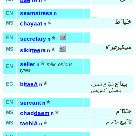
bae
'iA
n
seamstress
EN
n
خـَيا َط
MS
chayaat
n
EN
secretary
n
سـِكـِرتير َة
MS
sikir
tee
ra
n
seller
n
milk, onions,
EN
tyres
بـِتا َع
bi
taeA
EG
بـَيا َع لـَبـَن،
n
بـَصـَل، كـَو ِتش
EN
servant
n
خـَدّا َم
MS
chad
daem
n
تا َبـِع
خا َد ِم
MS
tae
biA
n