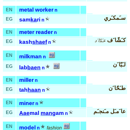
metal worker
EN
n
سـَمكـَري
EG
sam
ka
ri
n
meter reader
EN
n
كـَشّا َف
عـَدّا َد
EG
kash
shaef
n
EN
milkman
n
لـَبّا َن
EG
lab
baen
n
miller
EN
n
طـَحّا َن
EG
tah
haan
n
EN
miner
n
عا َمـَل مـَنجـَم
EG
Aae
mal
man
gam
n
EN
model
n
fashion