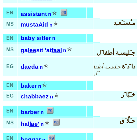
EN
assistant
n
مـُستـَعـِد
MS
mus
ta
Aid
n
baby sitter
EN
n
MS
ga
lee
sit 'at
faal
n
جـَليسـِة أطفا َل
دا َد َة
dae
da
EG
جـَليسـِة أطفا
n
َل
EN
baker
n
خـَبّا َز
EG
chab
baez
n
EN
barber
n
حـَلّا َق
MS
hal
lae'
n
EN
beggar
n