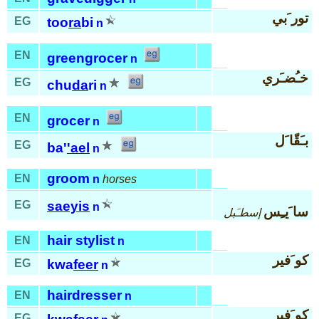
تور َبي
EG
too
ra
bi
n
EN
greengrocer
n
خـُضـَري
EG
chu
da
ri
n
EN
grocer
n
بـَقّا َل
EG
ba'
'ael
n
groom
EN
n
horses
EG
saeyis
n
سا َيـِس
إسطـَبل
hair stylist
EN
n
كو َفير
EG
kwa
feer
n
hairdresser
EN
n
كو َفير
EG