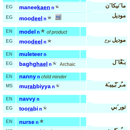
ما َنيكا َن
EG
manee
kaen
n
موديل
EG
moo
deel
n
EN
model
n
of product
موديل
نوع
EG
moo
deel
n
muleteer
EN
n
بـَغّا َل
EG
bagh
ghael
n
Archaic
nanny
EN
n
child minder
مـُر َبّـِييـَة
MS
mu
rab
biyya
n
navvy
EN
n
تور َبي
EG
too
ra
bi
n
EN
nurse
n