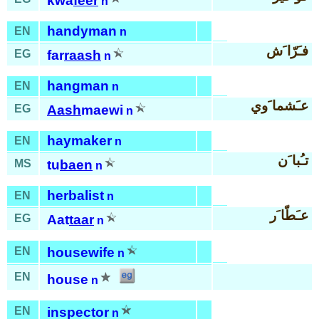
kwa
feer
n
handyman
EN
n
فـَرّا َش
EG
far
raash
n
hangman
EN
n
عـَشما َوي
EG
Aash
maewi
n
haymaker
EN
n
تـُبا َن
MS
tu
baen
n
herbalist
EN
n
عـَطّا َر
EG
Aat
taar
n
EN
housewife
n
EN
house
n
EN
inspector
n