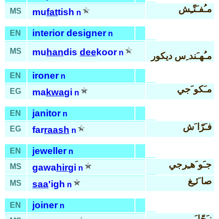
مـُفـَتّـِش
MS
mu
fat
tish
n
interior designer
EN
n
MS
mu
han
dis
dee
koor
n
مـُهـَند ِس ديكور
ironer
EN
n
مـَكو َجي
EG
ma
kwa
gi
n
janitor
EN
n
فـَرّا َش
EG
far
raash
n
jeweller
EN
n
جـَو َهـِرجي
MS
gawa
hir
gi
n
صا َئـِغ
MS
saa
'igh
n
joiner
EN
n
نـَجّا َر