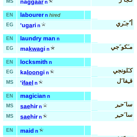
MS
nag
gaar
n
labourer
EN
n
hired
أ ُجـَري
EG
'u
ga
ri
n
laundry man
EN
n
مـَكو َجي
EG
ma
kwa
gi
n
locksmith
EN
n
كـَلونجي
EG
ka
loon
gi
n
قـِفا َل
MS
'i
fael
n
magician
EN
n
سا َحـِر
MS
sae
hir
n
سا َحـِر
MS
sae
hir
n
EN
maid
n