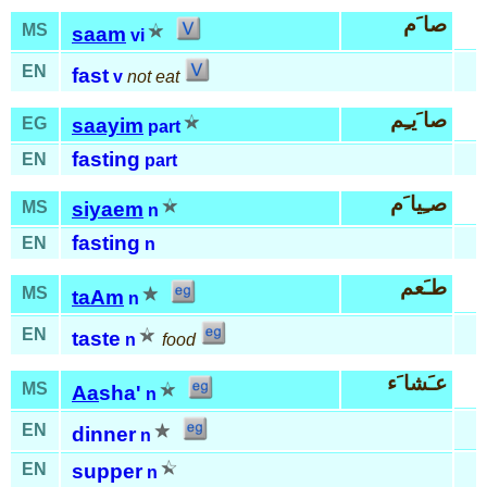
صا َم
MS
saam
vi
EN
fast
v
not eat
صا َيـِم
EG
saayim
part
fasting
EN
part
صـِيا َم
MS
siyaem
n
fasting
EN
n
طـَعم
MS
taAm
n
EN
taste
n
food
عـَشا َء
MS
Aa
sha'
n
EN
dinner
n
EN
supper
n