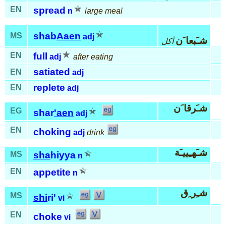
EN
spread
n
large meal
shab
Aaen
MS
adj
شـَبعا َن
أكل
EN
full
adj
after eating
satiated
EN
adj
replete
EN
adj
شـَرقا َن
EG
shar
'aen
adj
EN
choking
adj
drink
شـَهـِييـَة
MS
sha
hiyya
n
EN
appetite
n
شـِر ِق
MS
shi
ri'
vi
EN
choke
vi