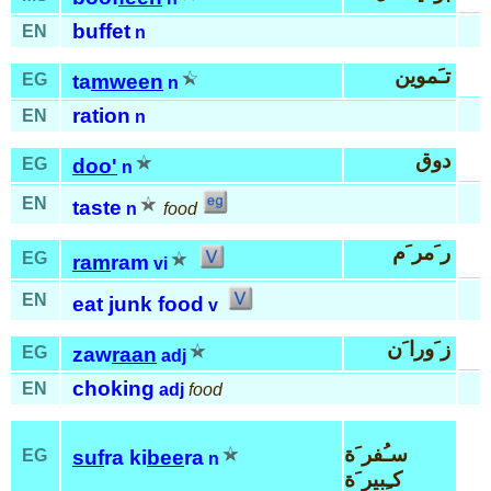
buffet
EN
n
تـَموين
EG
ta
mween
n
ration
EN
n
دوق
EG
doo'
n
EN
taste
n
food
ر َمر َم
EG
ram
ram
vi
EN
eat junk food
v
ز َورا َن
EG
zaw
raan
adj
choking
EN
adj
food
سـُفر َة
EG
suf
ra ki
bee
ra
n
كـِبير َة