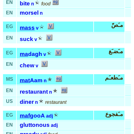
EN
bite
n
food
morsel
EN
n
مـَصّ
EG
mass
v
EN
suck
v
مـَضـَغ
EG
ma
dagh
v
EN
chew
v
مـَطعـَم
MS
mat
Aam
n
EN
restaurant
n
US
diner
n
restaurant
مـَفجوع
EG
maf
gooA
adj
gluttonous
EN
adj