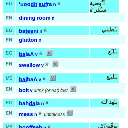
أ ُوضـِة
EG
'uoo
dit
suf
ra
n
سـُفر َة
dining room
EN
n
بـَطيني
EG
ba
tee
ni
n
glutton
EN
n
بـَلـَع
EG
ba
laA
v
EN
swallow
v
بـَلبـَع
MS
bal
baA
v
EN
bolt
v
drink (or eat) fast
بـَهد َلـَة
EG
bah
da
la
n
EN
mess
n
untidiness
بوفّيه
أكل
MS
boof
feeh
n