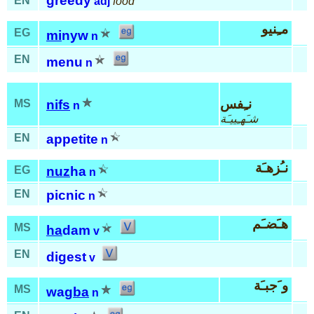
greedy
EN
adj
food
مـِنيو
EG
mi
nyw
n
EN
menu
n
نـِفس
MS
nifs
n
شـَهـِييـَة
EN
appetite
n
نـُزهـَة
EG
nuz
ha
n
EN
picnic
n
هـَضـَم
MS
ha
dam
v
EN
digest
v
و َجبـَة
MS
wag
ba
n