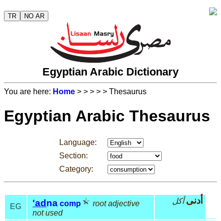
TR
NO AR
Egyptian Arabic Dictionary
You are here:
Home
>
>
>
>
> Thesaurus
Egyptian Arabic Thesaurus
Language:
Section:
Category:
أدنى
أكل
'ad
na
comp
root adjective
EG
not used