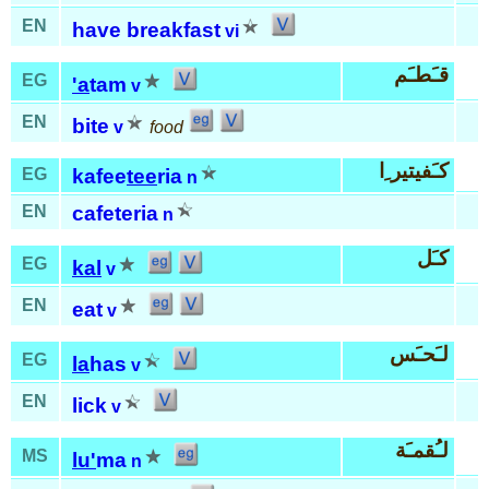
EN
have breakfast
vi
قـَطـَم
EG
'a
tam
v
EN
bite
v
food
كـَفيتير ِا
EG
kafee
tee
ria
n
EN
cafeteria
n
كـَل
EG
kal
v
EN
eat
v
لـَحـَس
EG
la
has
v
EN
lick
v
لـُقمـَة
MS
lu'
ma
n