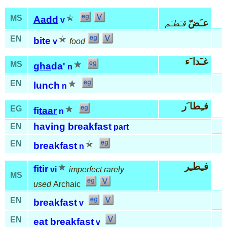
MS
Aadd
v
عـَضّ
قـَطـَم
EN
bite
v
food
غـَدا َء
MS
gha
da'
n
EN
lunch
n
فـِطا َر
EG
fi
taar
n
having breakfast
EN
part
EN
breakfast
n
فـِطـِر
fi
tir
vi
imperfect rarely
MS
used
Archaic
EN
breakfast
v
EN
eat breakfast
v