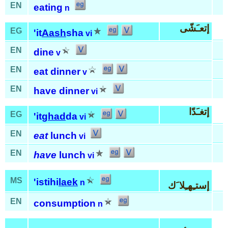
EN
eating
n
إتعـَشّى
EG
'it
Aash
sha
vi
EN
dine
v
EN
eat dinner
v
EN
have dinner
vi
إتغـَدّا
EG
'it
ghad
da
vi
EN
eat
lunch
vi
EN
have
lunch
vi
MS
'istihi
laek
n
إستـِهـِلا َك
EN
consumption
n