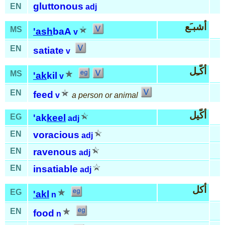
gluttonous
EN
adj
أشبـَع
MS
'ash
baA
v
EN
satiate
v
أكّـِل
MS
'ak
kil
v
EN
feed
v
a person or animal
أكّيل
EG
'ak
keel
adj
EN
voracious
adj
EN
ravenous
adj
EN
insatiable
adj
أكل
EG
'akl
n
EN
food
n