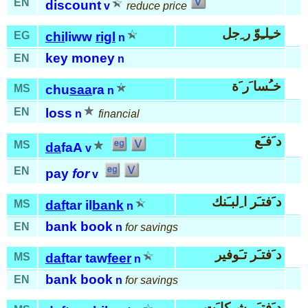
EN
discount
v
reduce price
خـِلـِوّ ر ِجل
EG
chi
liww
rigl
n
key money
EN
n
خـُسا َر َة
MS
chu
saa
ra
n
EN
loss
n
financial
د َفـَع
MS
da
faA
v
EN
pay
for
v
د َفتـَر ا ِلبـَنك
MS
daf
tar il
bank
n
bank book
EN
n
for savings
د َفتـَر تـَوفير
MS
daf
tar taw
feer
n
bank book
EN
n
for savings
د َفتـَر شـِكا َت