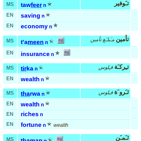
تـَوفير
MS
taw
feer
n
EN
saving
n
EN
economy
n
تأمين
مـَبلـَغ تأمين
MS
t'a
meen
n
EN
insurance
n
تـِركـَة
فـِلوس
MS
tir
ka
n
EN
wealth
n
ثـَرو َة
فـِلوس
MS
tha
rwa
n
EN
wealth
n
riches
EN
n
EN
fortune
n
wealth
ثـَمـَن
MS
tha
man
n