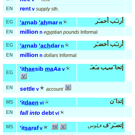
rent
EN
v
supply sth.
أرنـَب أحمـَر
EG
'ar
nab
'ah
mar
n
million
EN
n
egyptian pounds
Informal
أرنـَب أخضـَر
EG
'ar
nab
'ach
dar
n
million
EN
n
dollars
Informal
إتحا َسـِب
مـَعـَ
'it
hae
sib
ma
Aa
v
EG
EN
settle
v
account
إتدا َن
MS
'it
daen
vi
EN
fall into
debt
vi
إتصـَر َف
فـِلوس
MS
'it
sa
raf
v