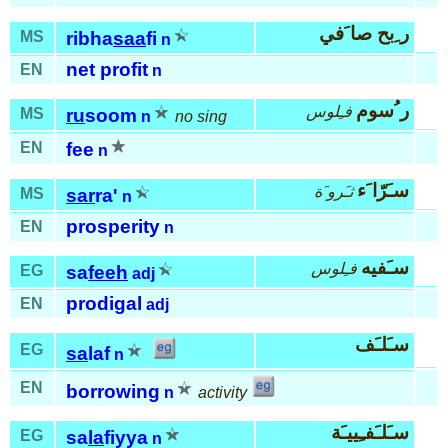
ر ِبح صا َفي
MS
ribha
saa
fi
n
net profit
EN
n
ر ُسوم
فـِلوس
MS
ru
soom
n
no sing
EN
fee
n
سـَرّا َء
ثـَرو َة
MS
sar
ra'
n
prosperity
EN
n
سـَفيه
فـِلوس
EG
sa
feeh
adj
prodigal
EN
adj
سـَلـَف
EG
sa
laf
n
EN
borrowing
n
activity
سـَلـَفـِييـَة
EG
sa
la
fiyya
n