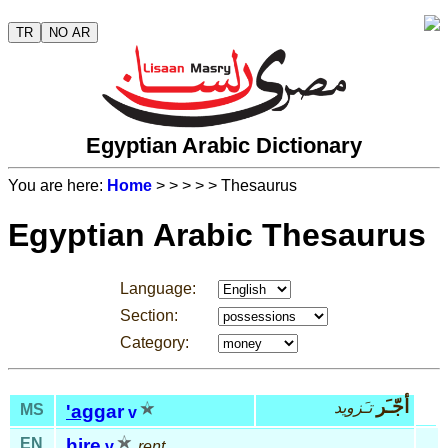
TR
NO AR
Egyptian Arabic Dictionary
You are here:
Home
>
>
>
>
> Thesaurus
Egyptian Arabic Thesaurus
Language:
Section:
Category:
أجّـَر
تـَزويد
MS
'ag
gar
v
EN
hire
v
rent