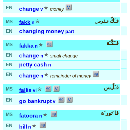
EN
change
v
money
فـَكّ
فـِلوس
MS
fakk
n
changing money
EN
part
فـَكّـَة
MS
fak
ka
n
EN
change
n
small change
petty cash
EN
n
EN
change
n
remainder of money
فـَلّـِس
MS
fal
lis
vi
EN
go bankrupt
v
فا َتور َة
MS
fa
too
ra
n
EN
bill
n