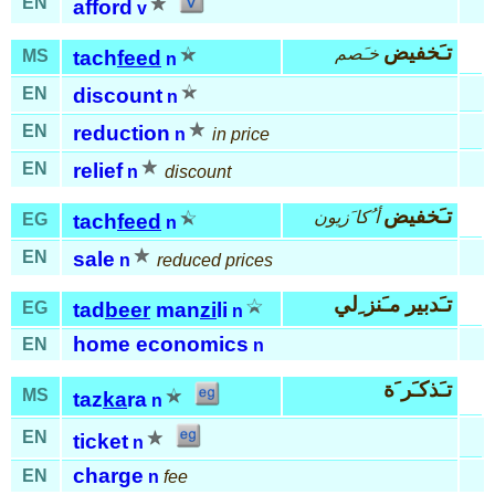
EN
afford
v
تـَخفيض
خـَصم
MS
tach
feed
n
EN
discount
n
EN
reduction
n
in price
EN
relief
n
discount
تـَخفيض
أ ُكا َزيون
EG
tach
feed
n
EN
sale
n
reduced prices
تـَدبير مـَنز ِلي
EG
tad
beer
man
zi
li
n
home economics
EN
n
تـَذكـَر َة
MS
taz
ka
ra
n
EN
ticket
n
charge
EN
n
fee