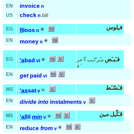
invoice
EN
n
check
US
n
bill
فـِلوس
EG
fi
loos
n
EN
money
n
قـَبـَض
EG
مـُر َتّـَب، أ ُجر
'a
bad
vi
َة
EN
get
paid
vi
قـَسّـَط
MS
'as
sat
v
EN
divide into
instalments
v
قـَلّـِل
مـِن
MS
'al
lil
min
v
EN
reduce
from
v