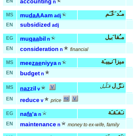
EN
accounting
n
مـُد َعّـَم
MS
mu
daA
Aam
adj
subsidized
EN
adj
مـُقا َبـِل
EG
mu
qaa
bil
n
EN
consideration
n
financial
ميزا َنـِييـَة
MS
mee
zae
niyya
n
EN
budget
n
نـَزّ ِل
قـَلّـِل
MS
naz
zil
v
EN
reduce
v
price
نـَفـَقـَة
EG
na
fa
'a
n
EN
maintenance
n
money to ex-wife, family