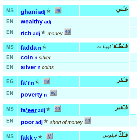
غـَني
MS
gha
ni
adj
wealthy
EN
adj
EN
rich
adj
money
فـَضّـَة
كوينا َت
MS
fad
da
n
coin
EN
n
silver
silver
EN
n
coins
فـَقر
EG
fa'r
n
EN
poverty
n
فـَقير
MS
fa
'eer
adj
EN
poor
adj
short of money
فـَكّ
فـِلوس
MS
fakk
v