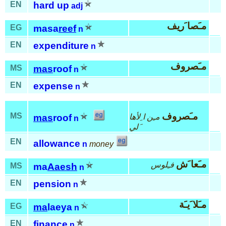
EN
hard up
adj
مـَصا َريف
EG
masa
reef
n
EN
expenditure
n
مـَصروف
MS
mas
roof
n
EN
expense
n
مـَصروف
MS
مـِن ا ِلأها
mas
roof
n
َلي
EN
allowance
n
money
مـَعا َش
فـِلوس
MS
ma
Aaesh
n
EN
pension
n
مـَلا َيـَة
EG
ma
laeya
n
EN
finance
n