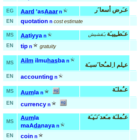
عـَرض أسعا َر
EG
Aard
'as
Aaar
n
quotation
EN
n
cost estimate
عـَطـِييـَة
بـَقشيش
MS
Aa
tiyya
n
EN
tip
n
gratuity
Ailm
ilmu
has
ba
n
MS
عـِلم ا ِلمـُحا َسبـَة
EN
accounting
n
عـُملـَة
MS
Aum
la
n
EN
currency
n
عـُملـَة مـَعد َنـَيـَة
Aum
la
MS
maA
da
naya
n
EN
coin
n