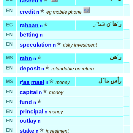
ra
seed
n
EN
credit
n
eg mobile phone
ر َها َن
قـُما َر
EG
ra
haan
n
betting
EN
n
EN
speculation
n
risky investment
ر َهن
MS
rahn
n
EN
deposit
n
refundable on return
رأس ما َل
MS
r
'as
mael
n
money
EN
capital
n
money
EN
fund
n
principal
EN
n
money
outlay
EN
n
EN
stake
n
investment