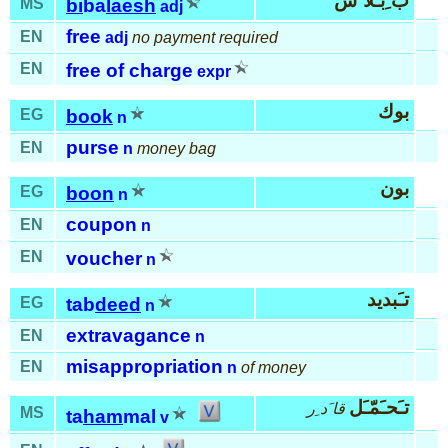
ب ِبـَلا َش
MS
bi
ba
laesh
adj
free
EN
adj
no payment required
EN
free of charge
expr
بوك
EG
book
n
purse
EN
n
money bag
بون
EG
boon
n
coupon
EN
n
EN
voucher
n
تـَبديد
EG
tab
deed
n
extravagance
EN
n
misappropriation
EN
n
of money
تـَحـَمّـَل
قا َد ِر
MS
ta
ham
mal
v