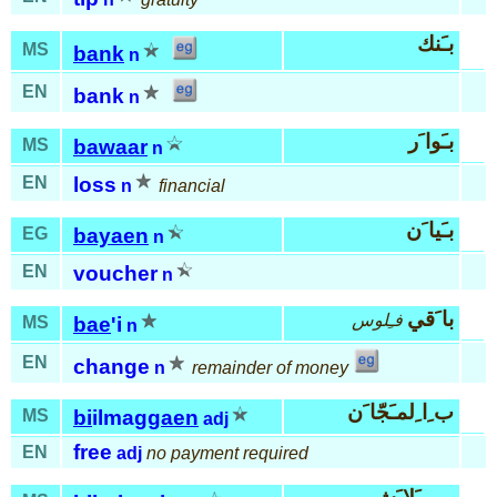
بـَنك
MS
bank
n
EN
bank
n
بـَوا َر
MS
bawaar
n
EN
loss
n
financial
بـَيا َن
EG
bayaen
n
EN
voucher
n
با َقي
فـِلوس
MS
bae
'i
n
EN
change
n
remainder of money
ب ِا ِلمـَجّا َن
MS
bi
ilmag
gaen
adj
free
EN
adj
no payment required