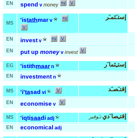
EN
spend
v
money
إستـَثمـَر
'is
tath
mar
v
MS
EN
invest
v
EN
put up
money
v
invest
إستـِثما َر
EG
'istith
maar
n
EN
investment
n
إقتـَصـَد
MS
'i'
ta
sad
vi
EN
economise
v
إقتـِصا َدي
تـَوفير
MS
'iqti
saa
di
adj
economical
EN
adj