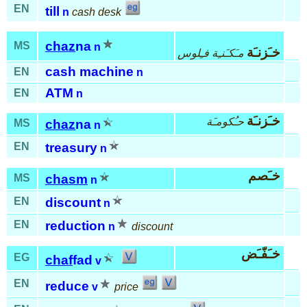
EN
till
n
cash desk
chaz
na
MS
n
خـَزنـَة
مـَكـَنـِة فـِلوس
cash machine
EN
n
ATM
EN
n
خـَزنـَة
حـُكومـَة
MS
chaz
na
n
EN
treasury
n
خـَصم
MS
chasm
n
EN
discount
n
EN
reduction
n
discount
خـَفّـَض
EG
chaf
fad
v
EN
reduce
v
price