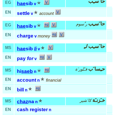
حا َسـِب
EG
hae
sib
v
EN
settle
v
account
حا َسـِب
ر ُسوم
EG
hae
sib
v
EN
charge
v
money
حا َسـِب
لـِ
MS
hae
sib
li
v
EN
pay
for
v
حـِسا َب
فـَتّور َة
MS
hi
saeb
n
EN
account
n
financial
EN
bill
n
خـَزنـَة
كا َشير
MS
chaz
na
n
cash register
EN
n