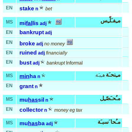
EN
stake
n
bet
مـِفـَلّـِس
MS
mi
fal
lis
adj
bankrupt
EN
adj
EN
broke
adj
no money
ruined
EN
adj
financially
EN
bust
adj
bankrupt
Informal
مـِنحـَة
هـِبـَة
MS
min
ha
n
EN
grant
n
مـُحـَصّـِل
MS
mu
has
sil
n
EN
collector
n
money eg tax
مـُحا َسبـَة
MS
mu
has
ba
adj