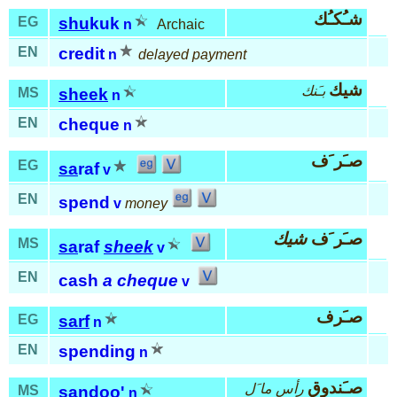
شـُكـُك
EG
shu
kuk
n
Archaic
EN
credit
n
delayed payment
شيك
بـَنك
MS
sheek
n
EN
cheque
n
صـَر َف
EG
sa
raf
v
EN
spend
v
money
صـَر َف
شيك
MS
sa
raf
sheek
v
EN
cash
a cheque
v
صـَرف
EG
sarf
n
EN
spending
n
صـَندوق
رأس ما َل
MS
san
doo'
n