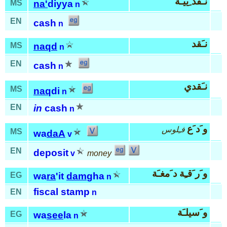
نـَقد ِييـَة
MS
na'
diyya
n
EN
cash
n
نـَقد
MS
naqd
n
EN
cash
n
نـَقدي
MS
naq
di
n
EN
in
cash
n
و َد َع
فـِلوس
MS
wa
daA
v
EN
deposit
v
money
و َر َقـِة د َمغـَة
EG
wa
ra
'it
dam
gha
n
fiscal stamp
EN
n
و َسيلـَة
EG
wa
see
la
n