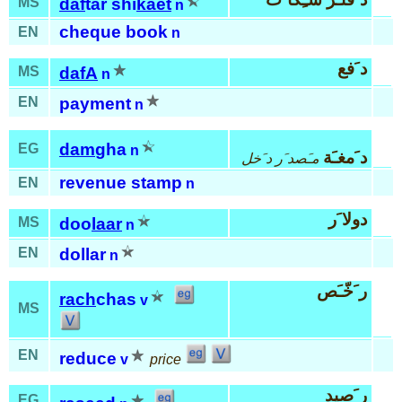
MS
daf
tar shi
kaet
n
cheque book
EN
n
د َفع
MS
dafA
n
EN
payment
n
dam
gha
EG
n
د َمغـَة
مـَصد َر د َخل
revenue stamp
EN
n
دولا َر
MS
doo
laar
n
EN
dollar
n
ر َخّـَص
rach
chas
v
MS
EN
reduce
v
price
ر َصيد
EG