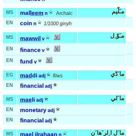
مـَلّيم
MS
mal
leem
n
Archaic
EN
coin
n
1/1000 ginyh
مـَوّ ِل
MS
mawwil
v
EN
finance
v
EN
fund
v
ما َدّي
EG
mad
di
adj
filws
EN
financial
adj
ما َلي
MS
mae
li
adj
EN
monetary
adj
EN
financial
adj
ما َل ا ِلر َها َن
MS
mael
ilra
haan
n