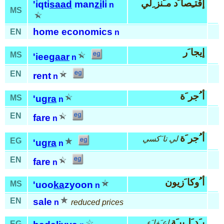
إقتـِصا َد مـَنز ِلي
'iqti
saad
man
zi
li
n
MS
home economics
EN
n
إيجا َر
MS
'iee
gaar
n
EN
rent
n
أ ُجر َة
MS
'ug
ra
n
EN
fare
n
أ ُجر َة
لي تا َكسي
EG
'ug
ra
n
EN
fare
n
أ ُوكا َزيون
MS
'uoo
ka
zyoon
n
EN
sale
n
reduced prices
بـَد َلـِييـَة
إعـَفا َء
EG