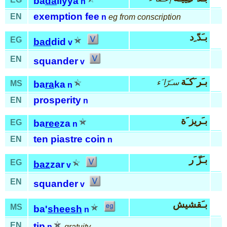
ba
da
liyya
n
exemption fee
EN
n
eg from conscription
بـَدّ ِد
EG
bad
did
v
EN
squander
v
بـَر َكـَة
سـَرّا َء
MS
ba
ra
ka
n
prosperity
EN
n
بـَريز َة
EG
ba
ree
za
n
ten piastre coin
EN
n
بـَزّ َر
EG
baz
zar
v
EN
squander
v
بـَقشيش
MS
ba'
sheesh
n
EN
tip
n
gratuity