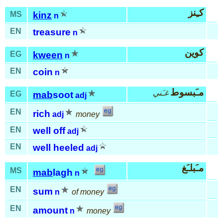
كـِنز
MS
kinz
n
EN
treasure
n
كوين
EG
kween
n
EN
coin
n
مـَبسوط
غـَني
EG
mab
soot
adj
EN
rich
adj
money
EN
well off
adj
EN
well heeled
adj
مـَبلـَغ
MS
mab
lagh
n
EN
sum
n
of money
EN
amount
n
money