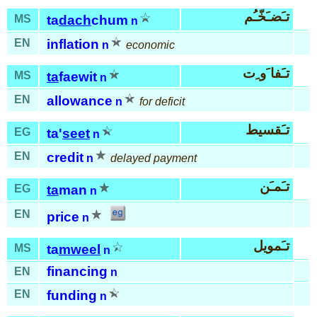
تـَضـَخّـُم
MS
ta
dach
chum
n
EN
inflation
n
economic
تـَفا َو ِت
MS
ta
faewit
n
EN
allowance
n
for deficit
تـَقسيط
EG
ta'
seet
n
EN
credit
n
delayed payment
تـَمـَن
EG
ta
man
n
EN
price
n
تـَمويل
MS
ta
mweel
n
financing
EN
n
EN
funding
n