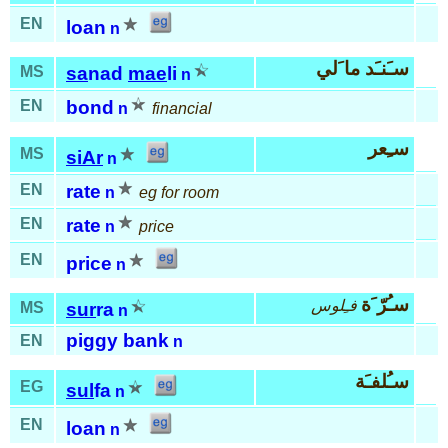
EN
loan
n
سـَنـَد ما َلي
MS
sa
nad
mae
li
n
EN
bond
n
financial
سـِعر
MS
siAr
n
EN
rate
n
eg for room
EN
rate
n
price
EN
price
n
سـُرّ َة
فـِلوس
MS
sur
ra
n
piggy bank
EN
n
سـُلفـَة
EG
sul
fa
n
EN
loan
n