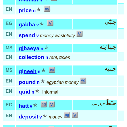
EN
price
n
جـَبّى
EG
gab
ba
v
EN
spend
v
money wastefully
جـِبا َيـَة
MS
gi
baeya
n
collection
EN
n
rent, taxes
جـِنيه
MS
gi
neeh
n
EN
pound
n
egyptian money
EN
quid
n
Informal
حـَطّ
فـِلوس
EG
hatt
v
EN
deposit
v
money