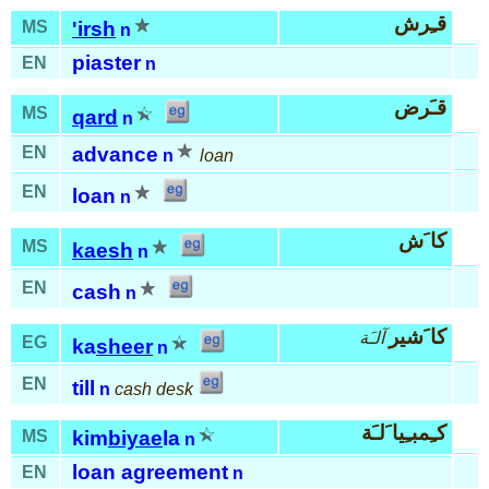
قـِرش
MS
'irsh
n
piaster
EN
n
قـَرض
MS
qard
n
EN
advance
n
loan
EN
loan
n
كا َش
MS
kaesh
n
EN
cash
n
كا َشير
آلـَة
EG
ka
sheer
n
EN
till
n
cash desk
كـِمبـِيا َلـَة
MS
kim
biyae
la
n
loan agreement
EN
n