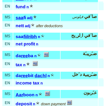
EN
fund
n
صا َفي
فـِلوس
MS
saa
fi
adj
EN
nett
adj
after deductions
صا َفي ا ِلر ِبح
MS
saa
fiil
ribh
n
net profit
EN
n
ضـَريبـَة
MS
da
ree
ba
n
EN
tax
n
ضـَريبـِة د َخل
MS
da
ree
bit
dachl
n
income tax
EN
n
عـَربون
MS
Aar
boon
n
EN
deposit
n
down payment