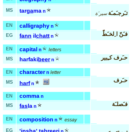
MS
tar
ga
ma
n
تـَرجـَمـَة
سير َة
EN
calligraphy
n
فـَنّ ا ِلخـَطّ
EG
fann
il
chatt
n
EN
capital
n
letters
حـَرف كـِبير
MS
harfaki
beer
n
character
EN
n
letter
حـَرف
MS
harf
n
comma
EN
n
فـَصلـَة
MS
fas
la
n
EN
composition
n
essay
EG
'in
sha' tah
ree
ri
n