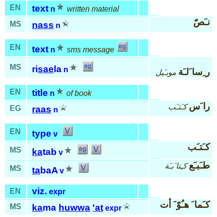
EN
text
n
written material
نـَصّ
MS
nass
n
EN
text
n
sms message
MS
ri
sae
la
n
ر ِسا َلـَة
موبـَيل
EN
title
n
of book
را َس
كـَتـَب
EG
raas
n
EN
type
v
كـَتـَب
MS
ka
tab
v
طـَبـَع
كـِتا َبـَة
MS
ta
baA
v
viz.
EN
expr
كـَما َ هـُوّ َ أت
MS
ka
ma
huwwa
'at
expr