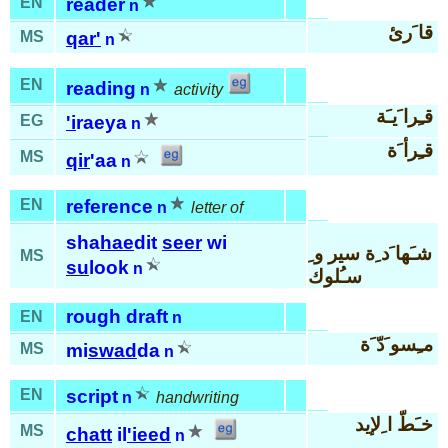
EN
reader
n
قا َرئ
MS
qar'
n
EN
reading
n
activity
قـِرا َيـَة
EG
'i
raeya
n
قـِرأ َة
MS
qir
'aa
n
EN
reference
n
letter of
sha
hae
dit
seer
wi
شـَها َد ِة سير و ِ
MS
su
look
n
سـُلوك
rough draft
EN
n
مـِسو َدّ َة
MS
mi
swad
da
n
EN
script
n
handwriting
خـَطّ ا ِلإيد
MS
chatt
il
'ieed
n