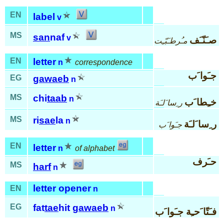
EN
label
v
MS
san
naf
v
صـَنّـَف
مـُرطـَبّـِت
EN
letter
n
correspondence
جـَوا َب
EG
gawaeb
n
MS
chi
taab
n
خـِطا َب
ر ِسا َلـَة
MS
ri
sae
la
n
ر ِسا َلـَة
جـَوا َب
EN
letter
n
of alphabet
حـَرف
MS
harf
n
letter opener
EN
n
EG
fat
tae
hit
gawaeb
n
فـَتّا َحـِة جـَوا َب