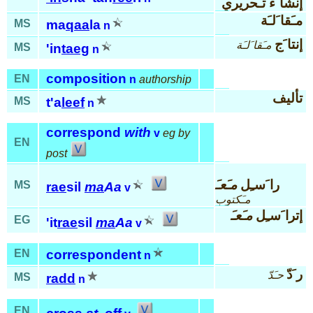
إنشا َء تـَحريري
مـَقا َلـَة
MS
ma
qaa
la
n
إنتا َج
مـَقا َلـَة
MS
'in
taeg
n
composition
EN
n
authorship
تأليف
MS
t'a
leef
n
correspond
with
v
eg by
EN
post
را َسـِل
مـَعـَ
MS
rae
sil
ma
Aa
v
مـَكتوب
إترا َسـِل
مـَعـَ
EG
'it
rae
sil
ma
Aa
v
EN
correspondent
n
ر َدّ
حـَدّ
MS
radd
n
EN