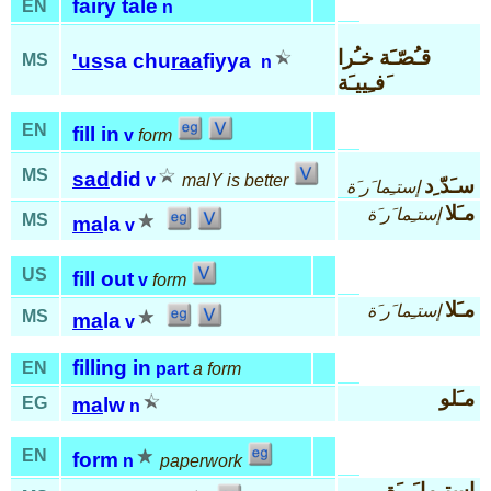
fairy tale
EN
n
قـُصّـَة خـُرا
'us
sa chu
raa
fiyya
MS
n
َفـِييـَة
EN
fill in
v
form
MS
sad
did
v
malY is better
سـَدّ ِد
إستـِما َر َة
مـَلا
إستـِما َر َة
MS
ma
la
v
US
fill out
v
form
مـَلا
إستـِما َر َة
MS
ma
la
v
filling in
EN
part
a form
مـَلو
EG
ma
lw
n
EN
form
n
paperwork
إستـِما َر َة