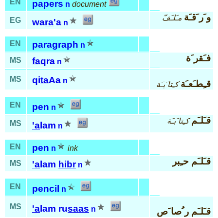
EN
papers
n
document
و َر َقـَة
مـَلـَفّ
EG
wa
ra
'a
n
EN
paragraph
n
فـَقر َة
MS
faq
ra
n
MS
qi
ta
Aa
n
قـِطـَعـَة
كـِتا َبـَة
EN
pen
n
قـَلـَم
كـِتا َبـَة
MS
'a
lam
n
EN
pen
n
ink
قـَلـَم حـِبر
MS
'a
lam
hibr
n
EN
pencil
n
MS
'a
lam ru
saas
n
قـَلـَم ر ُصا َص