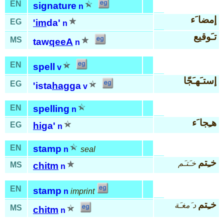
EN
signature
n
إمضا َء
EG
'im
da'
n
تـَوقيع
MS
taw
qeeA
n
EN
spell
v
إستـَهـَجّا
EG
'ista
hag
ga
v
EN
spelling
n
هـِجا َء
EG
hi
ga'
n
EN
stamp
n
seal
خـِتم
خـَتـَم
MS
chitm
n
EN
stamp
n
imprint
خـِتم
د َمغـَة
MS
chitm
n