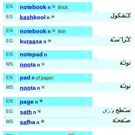
EN
notebook
n
thick
كـَشكول
EG
kash
kool
n
EN
notebook
n
thin
كـُرا َسـَة
EG
ku
raa
sa
n
notepad
EN
n
نوتـَة
MS
noo
ta
n
pad
EN
n
of paper
نوتـَة
MS
noo
ta
n
EN
page
n
سـَطح
و َر َق
EG
sath
n
صـَفحـَة
MS
saf
ha
n