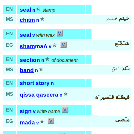
EN
seal
n
stamp
خـِتم
خـَتـَم
MS
chitm
n
EN
seal
v
with wax
شـَمّـَع
EG
sham
maA
v
EN
section
n
of document
بـَند
نـَصّ
MS
band
n
short story
EN
n
MS
qis
sa qa
see
ra
n
قـِصّـَة قـَصير َة
EN
sign
v
write name
مـَضى
EG
ma
da
v