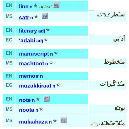
EN
line
n
of text
سـَطر
كـِتا َبـَة
MS
satr
n
EN
literary
adj
أد َبي
EG
'a
da
bi
adj
EN
manuscript
n
مـَخطوط
MS
mach
toot
n
memoir
EN
n
مـُذ َكّـِرا َت
EG
muzakki
raat
n
EN
note
n
نوتـَة
MS
noo
ta
n
MS
mulaa
ha
za
n
مـُلا َحـَظـَة
نوتـَة