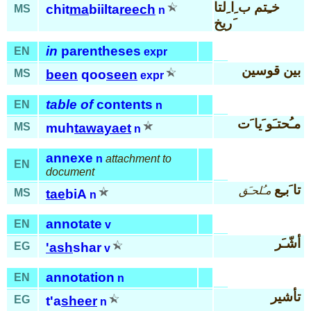
خـِتم ب ِا ِلتا
chit
ma
biilta
reech
MS
n
َريخ
in
parentheses
EN
expr
بين قوسين
MS
been
qoo
seen
expr
table of
contents
EN
n
مـُحتـَو َيا َت
MS
muh
tawayaet
n
annexe
n
attachment to
EN
document
تا َبـِع
مـُلحـَق
MS
tae
biA
n
annotate
EN
v
أشّـَر
EG
'ash
shar
v
annotation
EN
n
تأشير
EG
t'a
sheer
n