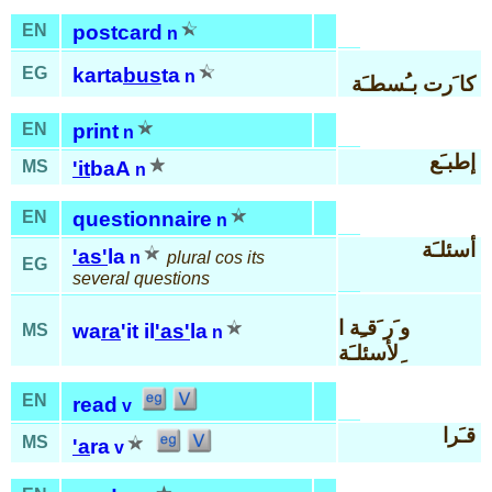
EN
postcard
n
EG
karta
bus
ta
n
كا َرت بـُسطـَة
EN
print
n
إطبـَع
MS
'it
baA
n
EN
questionnaire
n
أسئلـَة
'as'
la
n
plural cos its
EG
several questions
و َر َقـِة ا
wa
ra
'it il
'as'
la
MS
n
ِلأسئلـَة
EN
read
v
قـَرا
MS
'a
ra
v