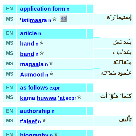
application form
EN
n
إستـِما َر َة
MS
'isti
maa
ra
n
article
EN
n
بـَند
نـَصّ
MS
band
n
بـَند
أنبا َء
MS
band
n
مـَقا َلـَة
MS
ma
qaa
la
n
عـُمود
مـَقا َلـَة
MS
Au
mood
n
as follows
EN
expr
كـَما َ هـُوّ َ أت
MS
ka
ma
huwwa
'at
expr
authorship
EN
n
تأليف
MS
t'a
leef
n
EN
biography
n