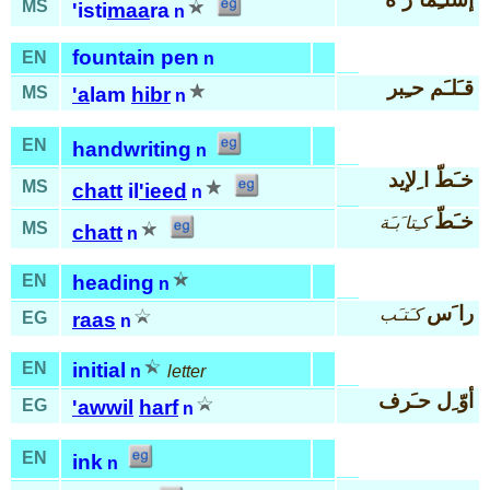
MS
'isti
maa
ra
n
fountain pen
EN
n
قـَلـَم حـِبر
MS
'a
lam
hibr
n
EN
handwriting
n
خـَطّ ا ِلإيد
MS
chatt
il
'ieed
n
خـَطّ
كـِتا َبـَة
MS
chatt
n
EN
heading
n
را َس
كـَتـَب
EG
raas
n
EN
initial
n
letter
أوّ ِل حـَرف
EG
'awwil
harf
n
EN
ink
n