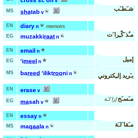
cross
st.
off
v
شـَطـَب
MS
sha
tab
v
EN
diary
n
memoirs
مـُذ َكّـِرا َت
EG
muzakki
raat
n
EN
email
n
إميل
EG
'i
meel
n
MS
ba
reed
'ilikt
roo
ni
n
بـَريد إلـِكتروني
EN
erase
v
مـَسـَح
إزا َلـَة
EG
ma
sah
v
EN
essay
n
مـَقا َلـَة
MS
ma
qaa
la
n