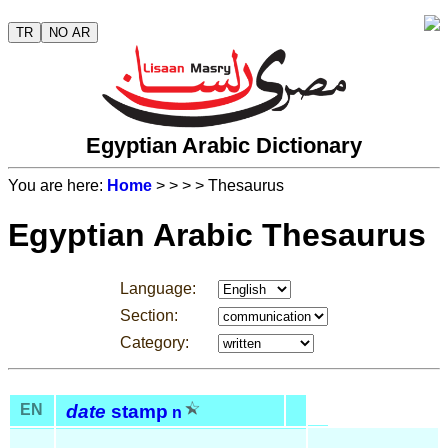
TR
NO AR
Egyptian Arabic Dictionary
You are here:
Home
>
>
>
> Thesaurus
Egyptian Arabic Thesaurus
Language:
Section:
Category:
EN
date
stamp
n