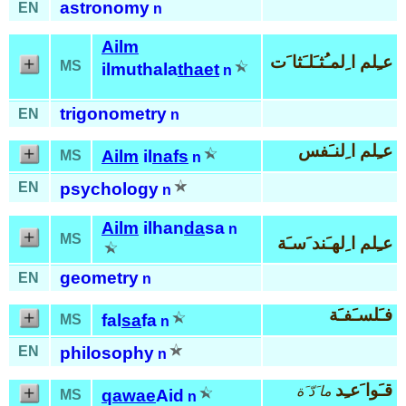
astronomy
EN
n
Ailm
عـِلم ا ِلمـُثـَلـَثا َت
MS
ilmuthala
thaet
n
trigonometry
EN
n
عـِلم ا ِلنـَفس
Ailm
il
nafs
MS
n
EN
psychology
n
Ailm
ilhan
da
sa
n
MS
عـِلم ا ِلهـَند َسـَة
geometry
EN
n
فـَلسـَفـَة
fal
sa
fa
MS
n
EN
philosophy
n
قـَوا َعـِد
ما َدّ َة
qawae
Aid
MS
n