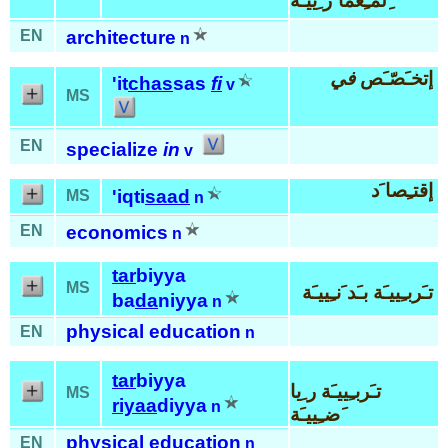
ِلمـِعما َر ِييـَة
EN
architecture
n
إتخـَصّـَص
في
'it
chas
sas
fi
v
MS
EN
specialize
in
v
إقتـِصا َد
'iqti
saad
MS
n
EN
economics
n
tar
biyya
MS
تـَربـِييـَة بـَد َنـِييـَة
ba
da
niyya
n
physical education
EN
n
tar
biyya
تـَربـِييـَة ر ِيا
MS
riyaa
diyya
n
َضـِييـَة
physical education
EN
n