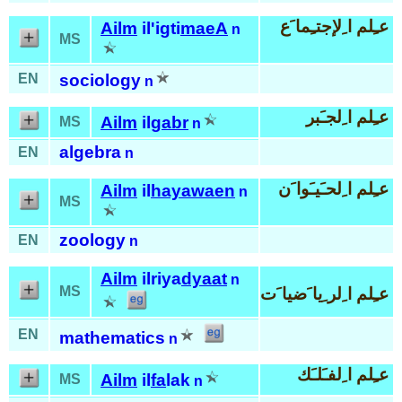
عـِلم ا ِلإجتـِما َع
Ailm
il'igti
maeA
n
MS
EN
sociology
n
عـِلم ا ِلجـَبر
Ailm
il
gabr
MS
n
algebra
EN
n
عـِلم ا ِلحـَيـَوا َن
Ailm
il
hayawaen
n
MS
zoology
EN
n
Ailm
ilriya
dyaat
n
MS
عـِلم ا ِلر ِيا َضيا َت
EN
mathematics
n
عـِلم ا ِلفـَلـَك
Ailm
il
fa
lak
MS
n