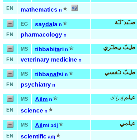
EN
mathematics
n
صـَيد َلـَة
say
da
la
EG
n
pharmacology
EN
n
طـِبّ بـِطـَري
tibbabi
ta
ri
MS
n
veterinary medicine
EN
n
طـِبّ نـَفسي
tibba
naf
si
MS
n
psychiatry
EN
n
عـِلم
إدرا َك
Ailm
MS
n
EN
science
n
عـِلمي
Ail
mi
MS
adj
EN
scientific
adj