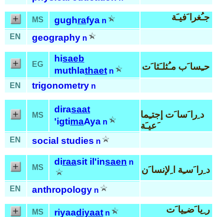
جـُغرا َفيـَة
gugh
ra
fya
MS
n
EN
geography
n
hi
saeb
EG
حـِسا َب مـُثلـَثا َت
muthla
thaet
n
trigonometry
EN
n
dira
saat
د ِرا َسا َت إجتـِما
MS
'igti
ma
Aya
n
َعيـَة
EN
social studies
n
di
raa
sit il'in
saen
n
MS
د ِرا َسـِة ا ِلإنسا َن
EN
anthropology
n
ر ِيا َضـِيا َت
riyaa
diyaat
MS
n