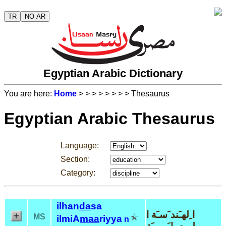
TR
NO AR
Egyptian Arabic Dictionary
You are here:
Home
>
>
>
>
>
>
>
> Thesaurus
Egyptian Arabic Thesaurus
Language:
Section:
Category:
ilhan
da
sa
ا ِلهـَند َسـَة ا
MS
ilmiA
maa
riyya
n